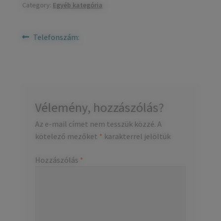
Category:
Egyéb kategória
child
Házszámok
menu
Olajfékek
Bejegyzés
Previous
Telefonszám:
post:
navigáció
Diópántok, zsanérok
Vélemény, hozzászólás?
Az e-mail címet nem tesszük közzé.
A
kötelező mezőket
*
karakterrel jelöltük
Hozzászólás
*