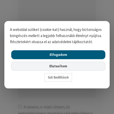
A weboldal sütiket (cookie-kat) használ, hogy biztonságos
böngészés mellett a legjobb felhasználói élményt nyújtsa.
Név
*
Részletekért olvassa el az adatvédelmi tájékoztatót.
Elfogadom
E-mail cím
*
Elutasítom
Süti Beállítások
Honlap
A nevem, e-mail címem, és
weboldalcímem mentése a böngészőben a