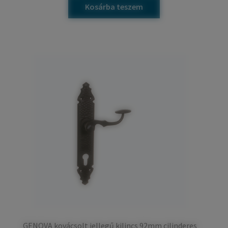
Kosárba teszem
GENOVA kovácsolt jellegű kilincs 92mm cilinderes