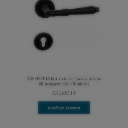
VALENTINA körrozettás kovácsoltvas
kilincsgarnitúra cilinderes
13,500
Ft
Kosárba teszem