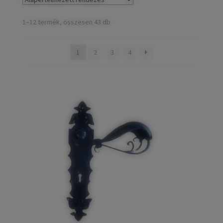
child
Széfek, pénzkazetták
Expand
menu
child
1–12 termék, összesen 43 db
Kovácsoltvas termékek
Expand
menu
child
Fogantyúk
1
2
3
4
menu
Kilincsek, címek
Pántok, zsanérok
Tolózárak
Házszámok
Olajfékek
Diópántok, zsanérok