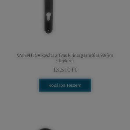
VALENTINA kovácsoltvas kilincsgarnitúra 92mm
cilinderes
13,510
Ft
Kosárba teszem