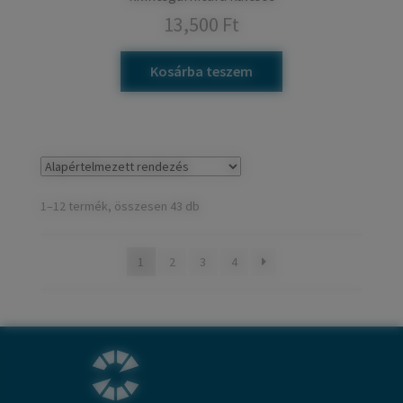
13,500
Ft
Kosárba teszem
1–12 termék, összesen 43 db
1
2
3
4