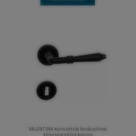
VALENTINA körrozettás kovácsoltvas
kilincsgarnitúra kulcsos