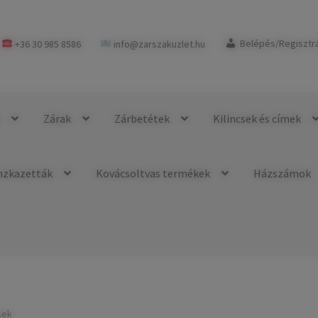
+36 30 985 8586
info@zarszakuzlet.hu
Belépés/Regisztr
k
Zárak
Zárbetétek
Kilincsek és címek
nzkazetták
Kovácsoltvas termékek
Házszámok
sek