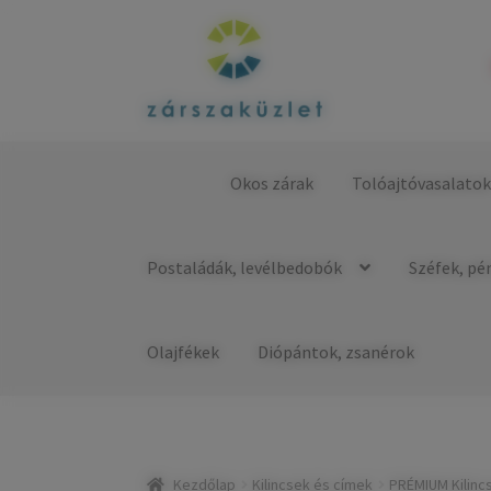
Ugrás
Kilépés
a
a
navigációhoz
tartalomba
Okos zárak
Tolóajtóvasalato
Kezdőlap
Postaládák, levélbedobók
Széfek, pé
Olajfékek
Diópántok, zsanérok
Kezdőlap
Kilincsek és címek
PRÉMIUM Kilinc