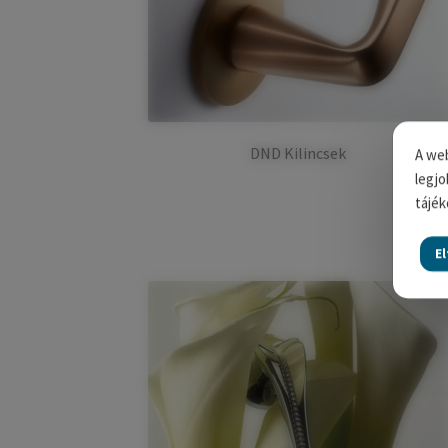
DND Kilincsek
A web
legjo
tájék
E