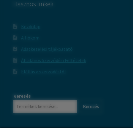
Hasznos linkek
Kezdőlap
A fiókom
Adatkezelési tájékoztató
Általános Szerződési Feltételek
Elállás a szerződéstől
Keresés
Keresés