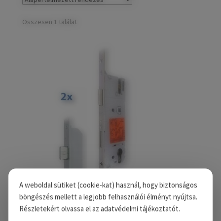
child
Széfek, pénzkazetták
Expand
menu
child
Összesen 1 találat
Kovácsoltvas termékek
Expand
menu
child
Házszámok
menu
Olajfékek
Diópántok, zsanérok
A weboldal sütiket (cookie-kat) használ, hogy biztonságos
böngészés mellett a legjobb felhasználói élményt nyújtsa.
Részletekért olvassa el az adatvédelmi tájékoztatót.
GU Secury Aut 2 65/92/16 (6-36037-83-0-1)