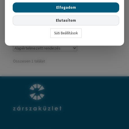
51,310
Ft
Elfogadom
Kosárba teszem
Elutasítom
Süti Beállítások
Összesen 1 találat