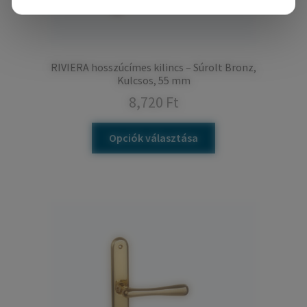
RIVIERA hosszúcímes kilincs – Súrolt Bronz,
Kulcsos, 55 mm
8,720
Ft
Opciók választása