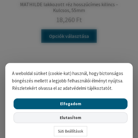
MATHILDE lakkozott réz hosszúcímes kilincs –
Kulcsos, 55mm
18,260
Ft
Opciók választása
A weboldal sütiket (cookie-kat) használ, hogy biztonságos
böngészés mellett a legjobb felhasználói élményt nyújtsa.
Részletekért olvassa el az adatvédelmi tájékoztatót.
Elfogadom
Elutasítom
Süti Beállítások