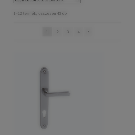
child
Széfek, pénzkazetták
Expand
menu
child
1–12 termék, összesen 43 db
Kovácsoltvas termékek
Expand
menu
child
Házszámok
1
2
3
4
menu
Olajfékek
Diópántok, zsanérok