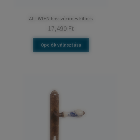
ALT WIEN hosszúcímes kilincs
17,490
Ft
Ennek
Opciók választása
a
terméknek
több
variációja
van.
A
változatok
a
termékoldalon
választhatók
ki