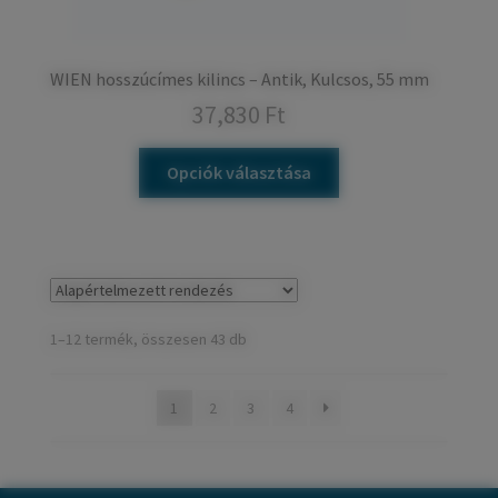
WIEN hosszúcímes kilincs – Antik, Kulcsos, 55 mm
37,830
Ft
Opciók választása
1–12 termék, összesen 43 db
1
2
3
4