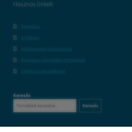
Hasznos linkek
Kezdőlap
A fiókom
Adatkezelési tájékoztató
Általános Szerződési Feltételek
Elállás a szerződéstől
Keresés
Keresés