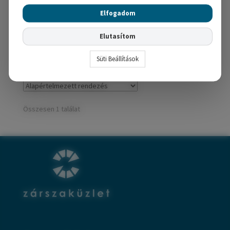
37,830
Ft
Elfogadom
Opciók választása
Elutasítom
Süti Beállítások
Összesen 1 találat