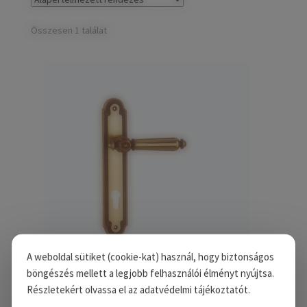
child
Széfek, pénzkazetták
Expand
menu
child
Összesen 1 találat
Kovácsoltvas termékek
Expand
menu
child
Házszámok
menu
Olajfékek
Diópántok, zsanérok
A weboldal sütiket (cookie-kat) használ, hogy biztonságos
böngészés mellett a legjobb felhasználói élményt nyújtsa.
Részletekért olvassa el az adatvédelmi tájékoztatót.
WIEN hosszúcímes kilincs – Antik, Kulcsos, 55 mm