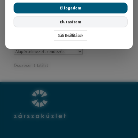
151,000
Ft
Elfogadom
Opciók választása
Elutasítom
Süti Beállítások
Összesen 1 találat