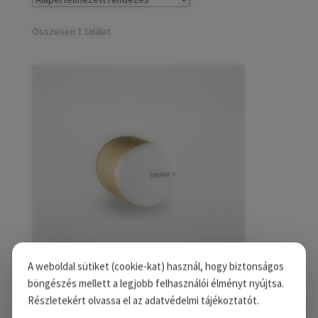
child
Széfek, pénzkazetták
Expand
menu
child
Összesen 1 találat
Kovácsoltvas termékek
Expand
menu
child
Házszámok
menu
Olajfékek
Diópántok, zsanérok
A weboldal sütiket (cookie-kat) használ, hogy biztonságos
böngészés mellett a legjobb felhasználói élményt nyújtsa.
Részletekért olvassa el az adatvédelmi tájékoztatót.
Tedee PRO okos zár – Arany