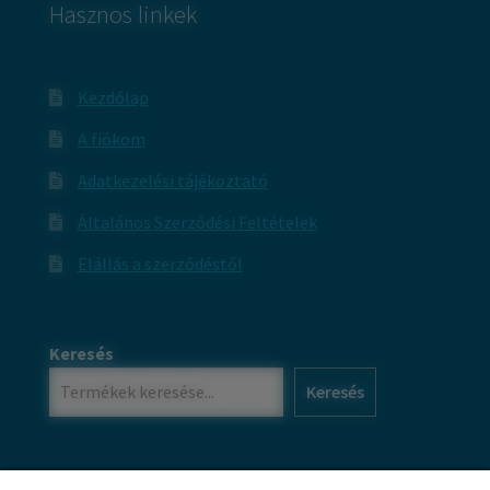
Hasznos linkek
Kezdőlap
A fiókom
Adatkezelési tájékoztató
Általános Szerződési Feltételek
Elállás a szerződéstől
Keresés
Keresés