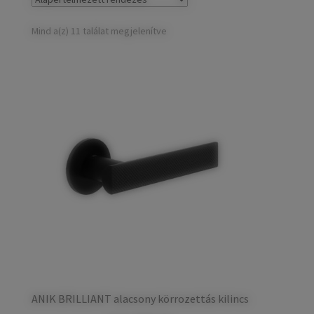
child
Széfek, pénzkazetták
Expand
menu
child
Mind a(z) 11 találat megjelenítve
Kovácsoltvas termékek
Expand
menu
child
Házszámok
menu
Olajfékek
Diópántok, zsanérok
ANIK BRILLIANT alacsony körrozettás kilincs