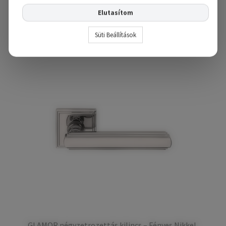
Opciók választása
Elutasítom
Süti Beállítások
GLAMOR négyzetrozettás kilincs – Fényes Nikkel,