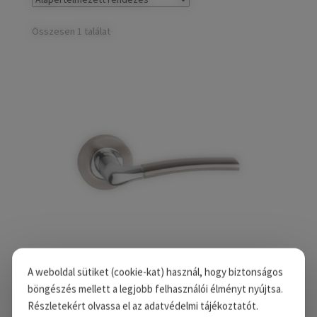
child
Széfek, pénzkazetták
Expand
menu
child
Összesen 1 találat
Kovácsoltvas termékek
Expand
menu
child
Házszámok
menu
Olajfékek
Diópántok, zsanérok
A weboldal sütiket (cookie-kat) használ, hogy biztonságos
böngészés mellett a legjobb felhasználói élményt nyújtsa.
VESTA körrozettás kilincs – Króm – Szatén Nikkel,
Részletekért olvassa el az adatvédelmi tájékoztatót.
Kulcsos