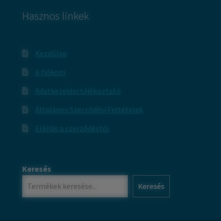
Hasznos linkek
Kezdőlap
A fiókom
Adatkezelési tájékoztató
Általános Szerződési Feltételek
Elállás a szerződéstől
Keresés
Keresés