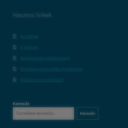
Hasznos linkek
Kezdőlap
A fiókom
Adatkezelési tájékoztató
Általános Szerződési Feltételek
Elállás a szerződéstől
Keresés
Keresés