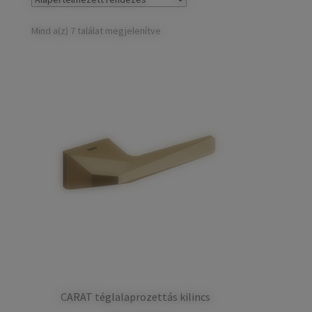
child
Széfek, pénzkazetták
Expand
menu
child
Mind a(z) 7 találat megjelenítve
Kovácsoltvas termékek
Expand
menu
child
Házszámok
menu
Olajfékek
Diópántok, zsanérok
CARAT téglalaprozettás kilincs