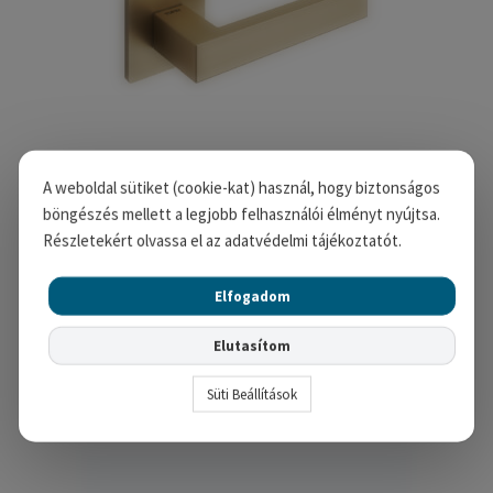
A weboldal sütiket (cookie-kat) használ, hogy biztonságos
böngészés mellett a legjobb felhasználói élményt nyújtsa.
SQUARE 5SQ négyzetrozettás kilincs – Matt Arany,
Részletekért olvassa el az adatvédelmi tájékoztatót.
Kulcsos
27,710
Ft
Elfogadom
Opciók választása
Elutasítom
Süti Beállítások