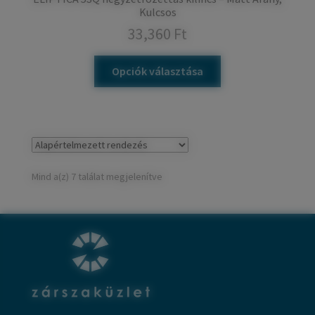
Kulcsos
33,360
Ft
Opciók választása
Mind a(z) 7 találat megjelenítve