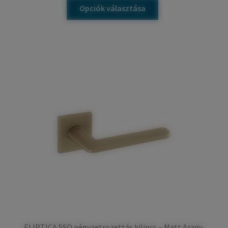
Opciók választása
ELIPTICA 5SQ négyzetrozettás kilincs – Matt Arany,