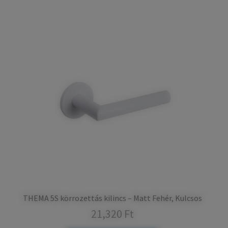
THEMA 5S körrozettás kilincs – Matt Fehér, Kulcsos
21,320
Ft