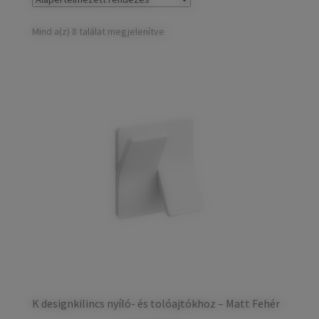
child
Széfek, pénzkazetták
Expand
menu
child
Mind a(z) 8 találat megjelenítve
Kovácsoltvas termékek
Expand
menu
child
Házszámok
menu
Olajfékek
Diópántok, zsanérok
K designkilincs nyíló- és tolóajtókhoz – Matt Fehér