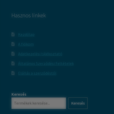
Hasznos linkek
Kezdőlap
A fiókom
Adatkezelési tájékoztató
Általános Szerződési Feltételek
Elállás a szerződéstől
Keresés
Keresés