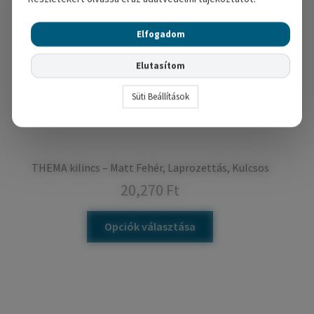
Elfogadom
Elutasítom
Süti Beállítások
THEMA kilincs – Matt Fehér, Laprozettás, Kulcsos
20,270
Ft
Opciók választása