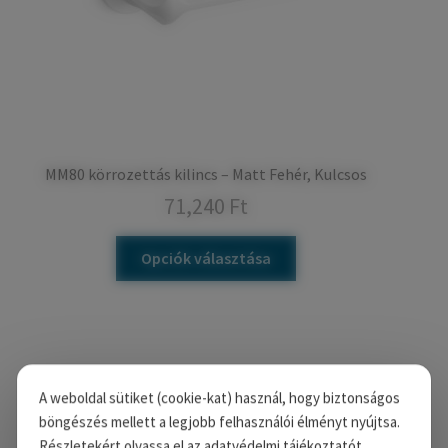
MM80 körrozettás kilincs – Matt Fehér, Kulcsos
71,240
Ft
Opciók választása
A weboldal sütiket (cookie-kat) használ, hogy biztonságos
böngészés mellett a legjobb felhasználói élményt nyújtsa.
Részletekért olvassa el az adatvédelmi tájékoztatót.