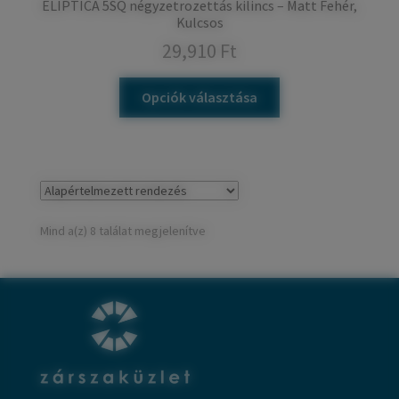
ELIPTICA 5SQ négyzetrozettás kilincs – Matt Fehér,
Kulcsos
29,910
Ft
Opciók választása
Mind a(z) 8 találat megjelenítve