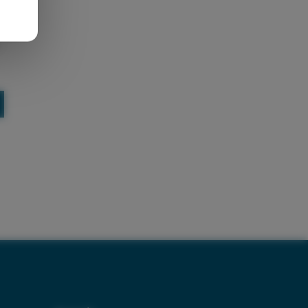
ncs –