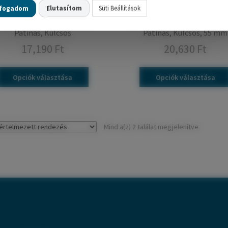
lfogadom
Elutasítom
Süti Beállítások
LENTINA rozettás kilincs –
VALENTINA hosszúcímes kili
Patinás, Kulcsos
Patinás, Kulcsos, 55 mm
17,190
Ft
20,630
Ft
Opciók választása
Opciók választása
Mind a(z) 2 találat megjelenítve