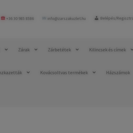
+36 30 985 8586
info@zarszakuzlet.hu
Belépés/Regisztr
k
Zárak
Zárbetétek
Kilincsek és címek
nzkazetták
Kovácsoltvas termékek
Házszámok