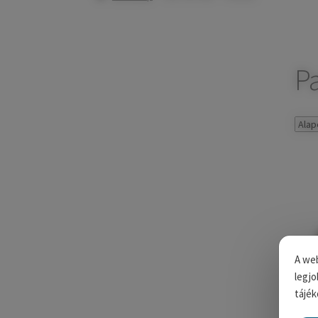
Pa
A web
legjo
tájék