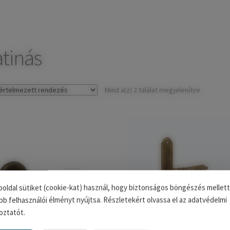
tinás
Mind a(z) 2 találat megjelenítve
oldal sütiket (cookie-kat) használ, hogy biztonságos böngészés mellett
bb felhasználói élményt nyújtsa. Részletekért olvassa el az adatvédelmi
oztatót.