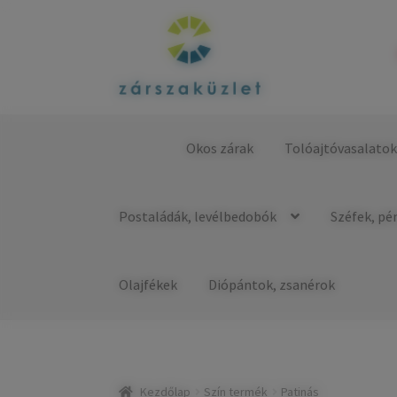
Ugrás
Kilépés
a
a
navigációhoz
tartalomba
Okos zárak
Tolóajtóvasalato
Kezdőlap
Postaládák, levélbedobók
Széfek, pé
Olajfékek
Diópántok, zsanérok
Kezdőlap
Szín termék
Patinás