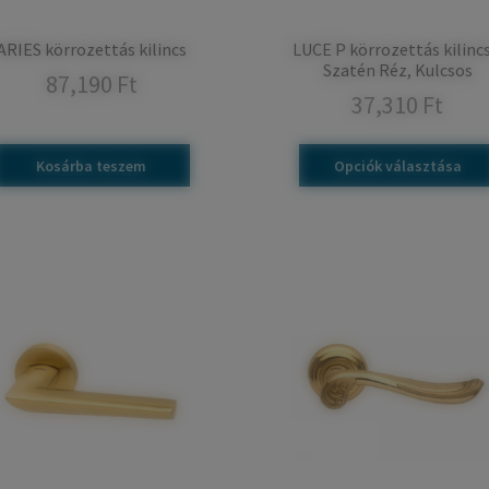
ARIES körrozettás kilincs
LUCE P körrozettás kilincs
Szatén Réz, Kulcsos
87,190
Ft
37,310
Ft
Ennek
a
Kosárba teszem
Opciók választása
terméknek
több
variációja
van.
A
változatok
a
termékoldalon
választhatók
ki