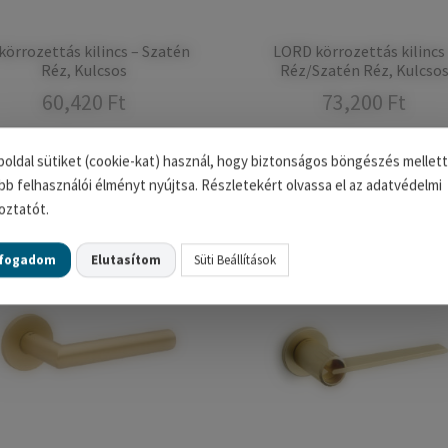
 körrozettás kilincs – Szatén
LORD körrozettás kilincs
Réz, Kulcsos
Réz/Szatén Réz, Kulcso
60,420
Ft
73,200
Ft
Opciók választása
Opciók választása
oldal sütiket (cookie-kat) használ, hogy biztonságos böngészés mellett
bb felhasználói élményt nyújtsa. Részletekért olvassa el az adatvédelmi
oztatót.
lfogadom
Elutasítom
Süti Beállítások