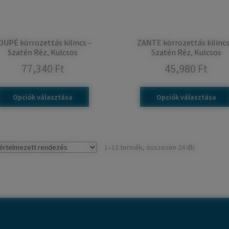
OUPÉ körrozettás kilincs –
ZANTE körrozettás kilincs
Szatén Réz, Kulcsos
Szatén Réz, Kulcsos
77,340
Ft
45,980
Ft
Opciók választása
Opciók választása
1–12 termék, összesen 24 db