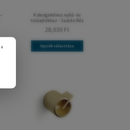
 –
K designkilincs nyíló- és
s
tolóajtókhoz – Szatén Réz
28,930
Ft
Opciók választása
 a