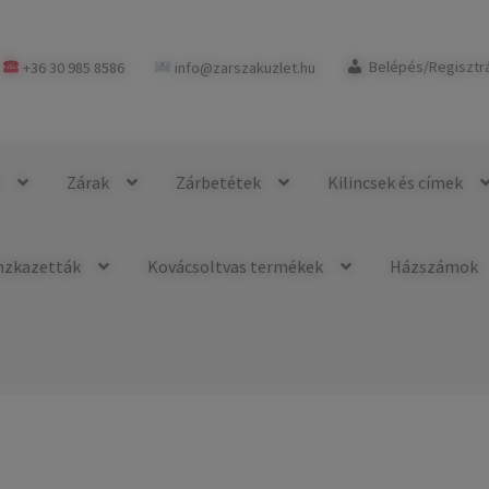
+36 30 985 8586
info@zarszakuzlet.hu
Belépés/Regisztr
k
Zárak
Zárbetétek
Kilincsek és címek
nzkazetták
Kovácsoltvas termékek
Házszámok