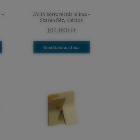
 –
CALIN körrozettás kilincs –
Szatén Réz, Kulcsos
104,090
Ft
Opciók választása