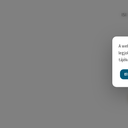
ISI
A web
legjo
tájék
E