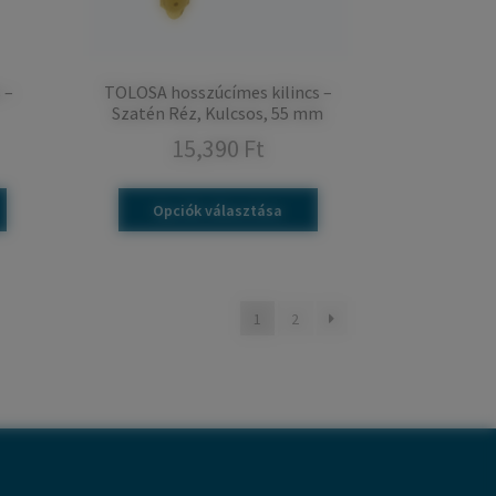
 –
TOLOSA hosszúcímes kilincs –
Szatén Réz, Kulcsos, 55 mm
15,390
Ft
Opciók választása
1
2