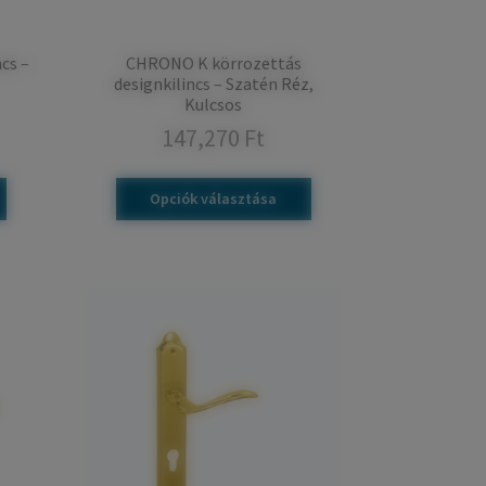
cs –
CHRONO K körrozettás
designkilincs – Szatén Réz,
Kulcsos
147,270
Ft
Opciók választása