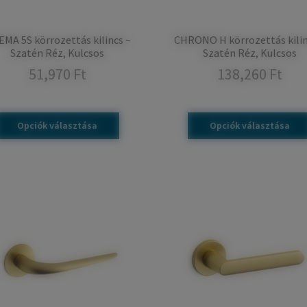
MA 5S körrozettás kilincs –
CHRONO H körrozettás kilin
Szatén Réz, Kulcsos
Szatén Réz, Kulcsos
51,970
Ft
138,260
Ft
Opciók választása
Opciók választása