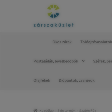
Ugrás
Kilépés
a
a
navigációhoz
tartalomba
Okos zárak
Tolóajtóvasalato
Kezdőlap
Postaládák, levélbedobók
Széfek, pé
Olajfékek
Diópántok, zsanérok
Kezdőlap
Szín termék
Szatén Réz