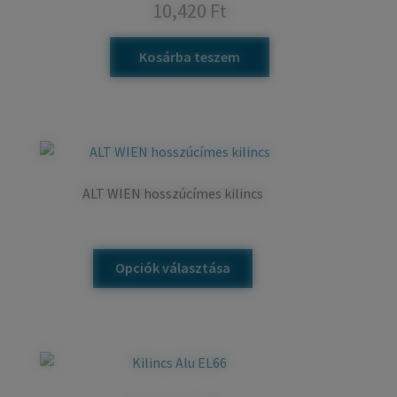
10,420
Ft
Kosárba teszem
ALT WIEN hosszúcímes kilincs
Ennek
Opciók választása
a
terméknek
több
variációja
van.
A