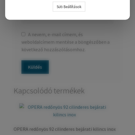
E-mail
*
Süti Beállítások
A nevem, e-mail címem, és
weboldalcímem mentése a böngészőben a
következő hozzászólásomhoz.
Kapcsolódó termékek
OPERA redőnyös 92 cilinderes bejárati kilincs inox