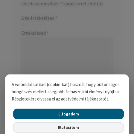
kötelező mezőket
*
karakterrel jelöltük
A te értékelésed
*
Értékelésed
*
A weboldal sütiket (cookie-kat) használ, hogy biztonságos
böngészés mellett a legjobb felhasználói élményt nyújtsa.
Részletekért olvassa el az adatvédelmi tájékoztatót.
Név
*
Elfogadom
Elutasítom