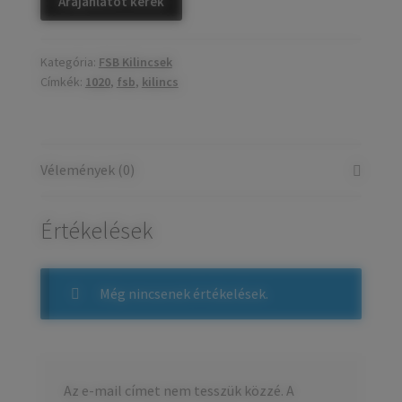
Árajánlatot kérek
Házszámok
Kategória:
FSB Kilincsek
Olajfékek
Címkék:
1020
,
fsb
,
kilincs
Diópántok, zsanérok
Vélemények (0)
Értékelések
Még nincsenek értékelések.
Az e-mail címet nem tesszük közzé.
A