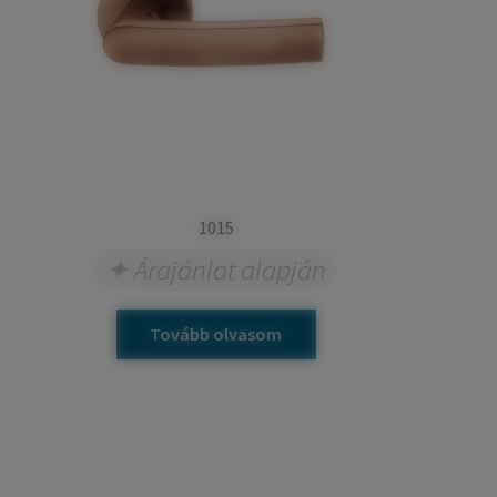
1015
Árajánlat alapján
Tovább olvasom