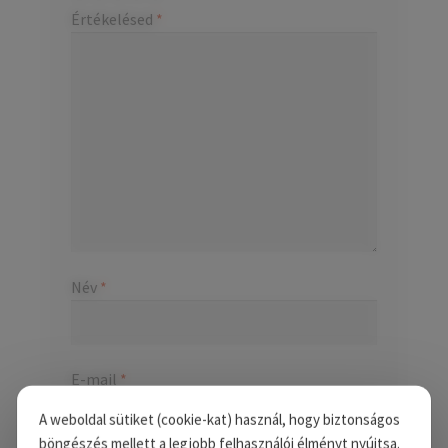
Értékelésed
*
Név
*
E-mail
*
A weboldal sütiket (cookie-kat) használ, hogy biztonságos
böngészés mellett a legjobb felhasználói élményt nyújtsa.