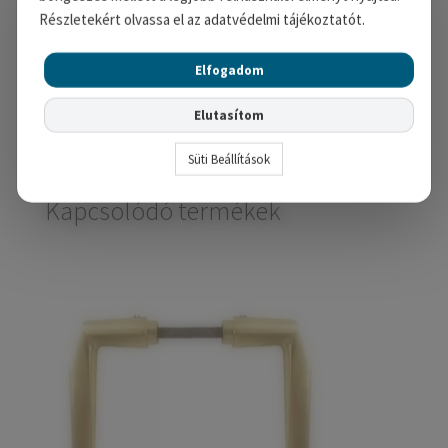
Részletekért olvassa el az adatvédelmi tájékoztatót.
A nevem, e-mail címem, és
weboldalcímem mentése a böngészőben a
Elfogadom
következő hozzászólásomhoz.
Elutasítom
Süti Beállítások
Kapcsolódó termékek