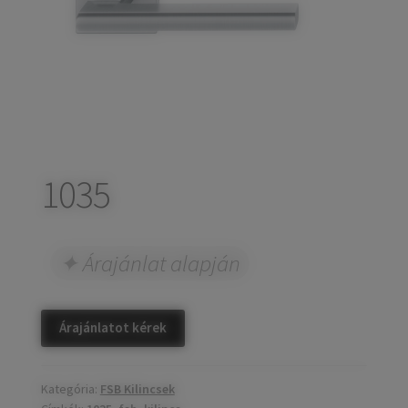
child
Széfek, pénzkazetták
Expand
menu
child
Kovácsoltvas termékek
Expand
menu
child
Házszámok
menu
Olajfékek
Diópántok, zsanérok
1035
Árajánlat alapján
Árajánlatot kérek
Kategória:
FSB Kilincsek