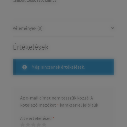
Címkék:
1035
,
fsb
,
kilincs
Vélemények (0)
Értékelések
Még nincsenek értékelések.
Az e-mail címet nem tesszük közzé.
A
kötelező mezőket
*
karakterrel jelöltük
A te értékelésed
*