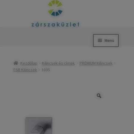
Ugrás
Kilépés
a
a
Menü
navigációhoz
tartalomba
Kezdőlap
Kezdőlap
Kilincsek és címek
PRÉMIUM Kilincsek
Okos zárak
FSB Kilincsek
1035
Tolóajtóvasalatok
Expand
child
Zárak
Expand
menu
child
Zárbetétek
Expand
menu
child
Kilincsek és címek
Expand
menu
child
Postaládák, levélbedobók
Expand
menu