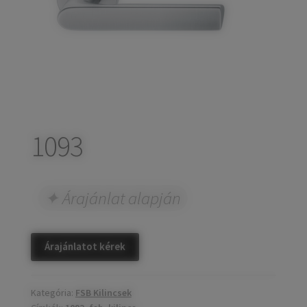
child
Széfek, pénzkazetták
Expand
menu
child
Kovácsoltvas termékek
Expand
menu
child
Házszámok
menu
Olajfékek
Diópántok, zsanérok
1093
Árajánlat alapján
Árajánlatot kérek
Kategória:
FSB Kilincsek