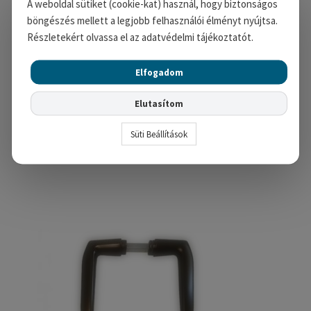
A weboldal sütiket (cookie-kat) használ, hogy biztonságos
A nevem, e-mail címem, és
böngészés mellett a legjobb felhasználói élményt nyújtsa.
weboldalcímem mentése a böngészőben a
Részletekért olvassa el az adatvédelmi tájékoztatót.
következő hozzászólásomhoz.
Elfogadom
Elutasítom
Süti Beállítások
Kapcsolódó termékek