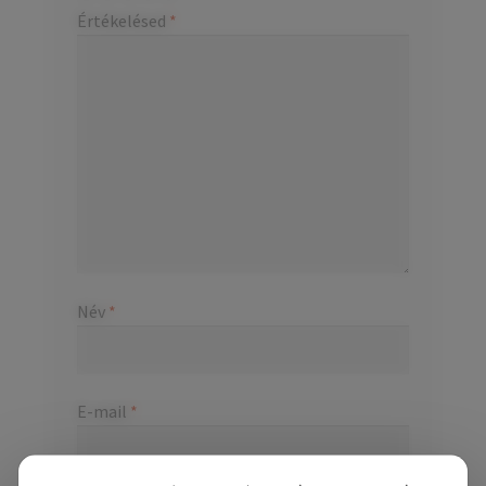
Értékelésed
*
Név
*
E-mail
*