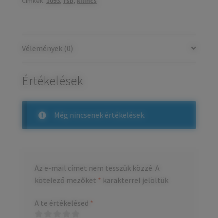
Címkék:
1093
,
fsb
,
kilincs
Vélemények (0)
Értékelések
Még nincsenek értékelések.
Az e-mail címet nem tesszük közzé.
A
kötelező mezőket
*
karakterrel jelöltük
A te értékelésed
*