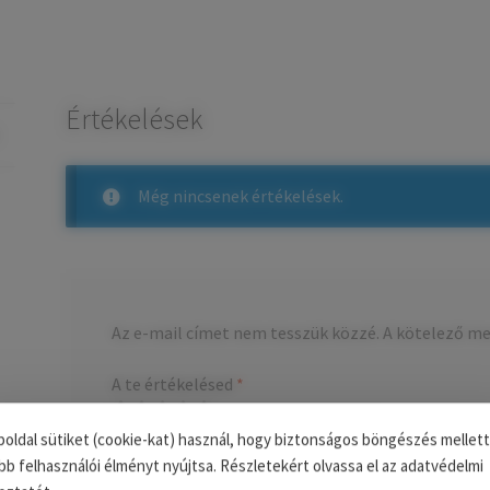
Értékelések
Még nincsenek értékelések.
Az e-mail címet nem tesszük közzé.
A kötelező m
A te értékelésed
*
Értékelésed
*
oldal sütiket (cookie-kat) használ, hogy biztonságos böngészés mellett
bb felhasználói élményt nyújtsa. Részletekért olvassa el az adatvédelmi