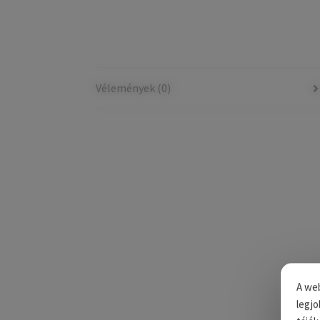
Vélemények (0)
A web
legjo