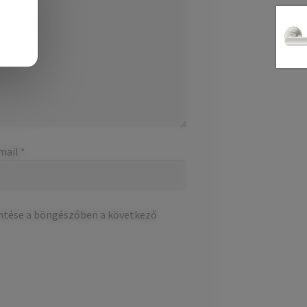
mail
*
ntése a böngészőben a következő