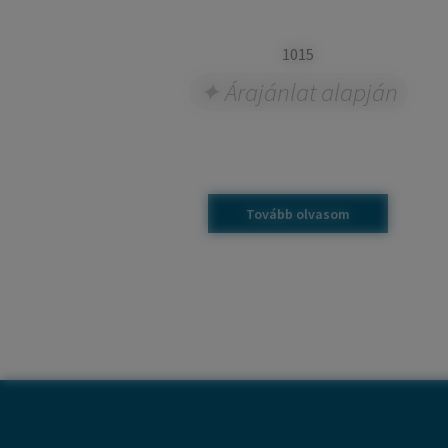
1015
Árajánlat alapján
Tovább olvasom