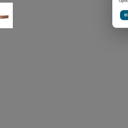
tájék
E