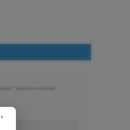
ezőket
*
karakterrel jelöltük
 a