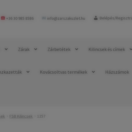
+36 30 985 8586
info@zarszakuzlet.hu
Belépés/Regisztr
k
Zárak
Zárbetétek
Kilincsek és címek
nzkazetták
Kovácsoltvas termékek
Házszámok
sek
FSB Kilincsek
1257