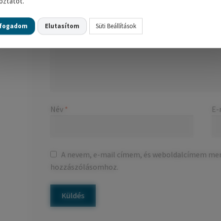
oztatót.
lfogadom
Elutasítom
Süti Beállítások
Név
*
E-
A nevem, e-mail címem, és weboldalcímem me
hozzászólásomhoz.