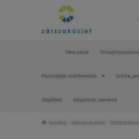
Ugrás
Kilépés
a
a
navigációhoz
tartalomba
Okos zárak
Tolóajtóvasalato
Kezdőlap
Postaládák, levélbedobók
Széfek, pé
Olajfékek
Diópántok, zsanérok
Kezdőlap
Kilincsek és címek
PRÉMIUM Kilinc