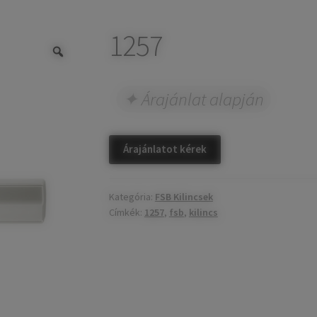
1257
Árajánlat alapján
Árajánlatot kérek
Kategória:
FSB Kilincsek
Címkék:
1257
,
fsb
,
kilincs