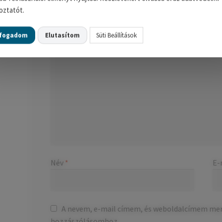
A te értékelésed
*
oztatót.
Értékelésed
*
lfogadom
Elutasítom
Süti Beállítások
Név
*
E-
A nevem, e-mail címem, és weboldalcímem me
hozzászólásomhoz.