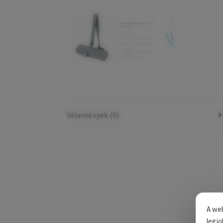
Vélemények (0)
A web
legjo