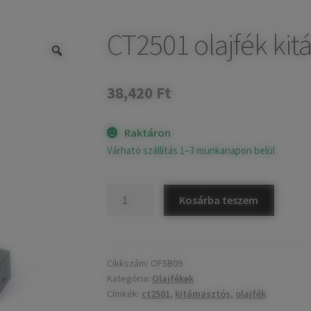
CT2501 olajfék kit
38,420
Ft
Raktáron
Várható szállítás 1–3 munkanapon belül
CT2501
Kosárba teszem
olajfék
kitámasztós
ezüst
mennyiség
Cikkszám:
OF5B09
Kategória:
Olajfékek
Címkék:
ct2501
,
kitámasztós
,
olajfék