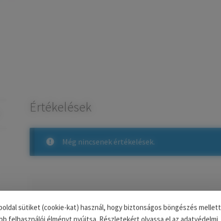
Értékelések
Még nincsenek értékelések.
Az e-mail címet nem tesszük közzé.
A kötelező m
oldal sütiket (cookie-kat) használ, hogy biztonságos böngészés mellett
bb felhasználói élményt nyújtsa. Részletekért olvassa el az adatvédelmi