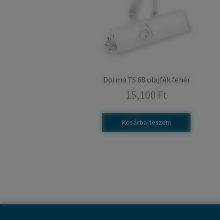
Dorma TS 68 olajfék fehér
15,100
Ft
Kosárba teszem