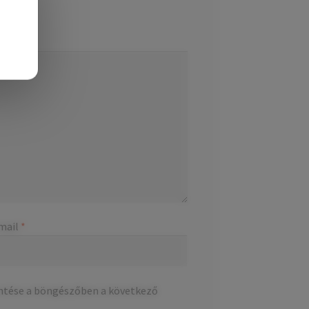
mail
*
ntése a böngészőben a következő