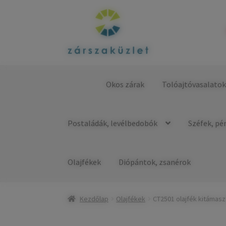
Ugrás
Kilépés
a
a
navigációhoz
tartalomba
Okos zárak
Tolóajtóvasalato
Kezdőlap
Postaládák, levélbedobók
Széfek, pé
Olajfékek
Diópántok, zsanérok
Kezdőlap
Olajfékek
CT2501 olajfék kitámasz