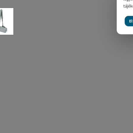
tájék
E