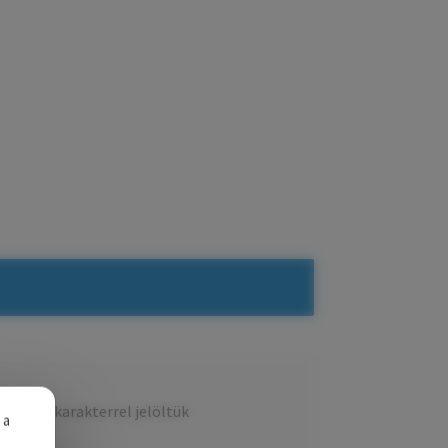
ezőket
*
karakterrel jelöltük
 a