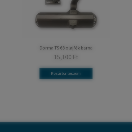
Dorma TS 68 olajfék barna
15,100
Ft
Kosárba teszem