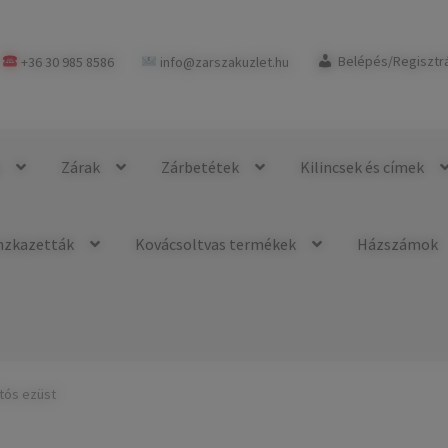
+36 30 985 8586
info@zarszakuzlet.hu
Belépés/Regisztr
k
Zárak
Zárbetétek
Kilincsek és címek
nzkazetták
Kovácsoltvas termékek
Házszámok
tós ezüst