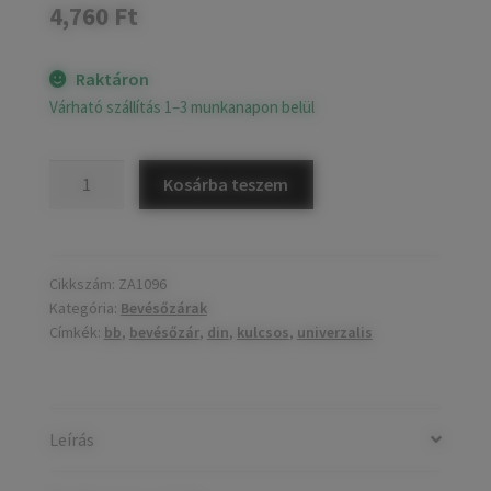
4,760
Ft
Raktáron
Várható szállítás 1–3 munkanapon belül
DIN
Kosárba teszem
Univerzális
bevésőzár
BB
horganyzott
Cikkszám:
ZA1096
Kategória:
Bevésőzárak
mennyiség
Címkék:
bb
,
bevésőzár
,
din
,
kulcsos
,
univerzalis
Leírás