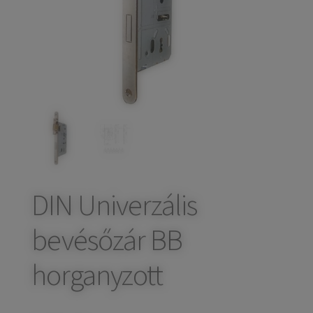
child
Széfek, pénzkazetták
Expand
menu
child
Kovácsoltvas termékek
Expand
menu
child
Házszámok
menu
Olajfékek
Diópántok, zsanérok
DIN Univerzális
bevésőzár BB
horganyzott