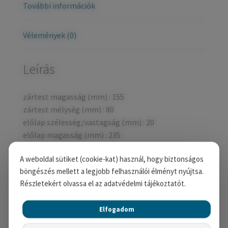
További információk
Vélemények (0)
Leírás
zártest magasság (mm) : 155
zártest mélység (mm) : 80
előlap szélesség/vastagság (mm) : 20
előlap magasság (mm) : 235
kilincs dió mérete (mm) : 8
A weboldal sütiket (cookie-kat) használ, hogy biztonságos
dormassz (mm) : 55
böngészés mellett a legjobb felhasználói élményt nyújtsa.
kilincs cilinderbetét tengely közép távolsága (mm) :
Részletekért olvassa el az adatvédelmi tájékoztatót.
72
előlap színe : fehér horgany
Elfogadom