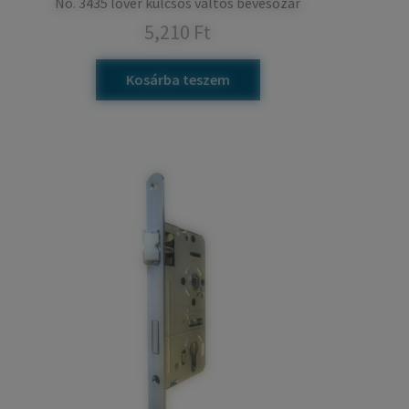
No. 3435 lővér kulcsos váltós bevésőzár
5,210
Ft
Kosárba teszem