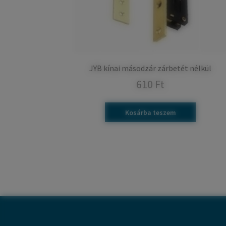
JYB kínai másodzár zárbetét nélkül
610
Ft
Kosárba teszem