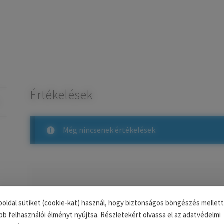
Értékelések
Még nincsenek értékelések.
Az e-mail címet nem tesszük közzé.
A kötelező m
oldal sütiket (cookie-kat) használ, hogy biztonságos böngészés mellett
bb felhasználói élményt nyújtsa. Részletekért olvassa el az adatvédelmi
A te értékelésed
*