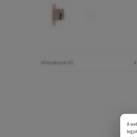
Vélemények (0)
A web
legjo