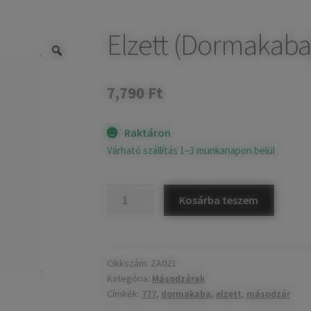
Elzett (Dormakaba
7,790
Ft
Raktáron
Várható szállítás 1–3 munkanapon belül
Elzett
Kosárba teszem
(Dormakaba)
777
másodzár
mennyiség
Cikkszám:
ZA021
Kategória:
Másodzárak
Címkék:
777
,
dormakaba
,
elzett
,
másodzár