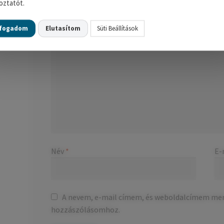
oztatót.
Értékelésed
*
lfogadom
Elutasítom
Süti Beállítások
Név
*
E-
A nevem, e-mail címem, és weboldalcímem me
hozzászólásomhoz.