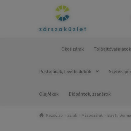
Ugrás
Kilépés
a
a
navigációhoz
tartalomba
Okos zárak
Tolóajtóvasalato
Kezdőlap
Postaládák, levélbedobók
Széfek, pé
Olajfékek
Diópántok, zsanérok
Kezdőlap
Zárak
Másodzárak
Elzett (Dorm