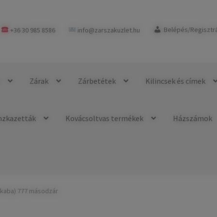
+36 30 985 8586
info@zarszakuzlet.hu
Belépés/Regisztr
k
Zárak
Zárbetétek
Kilincsek és címek
nzkazetták
Kovácsoltvas termékek
Házszámok
akaba) 777 másodzár