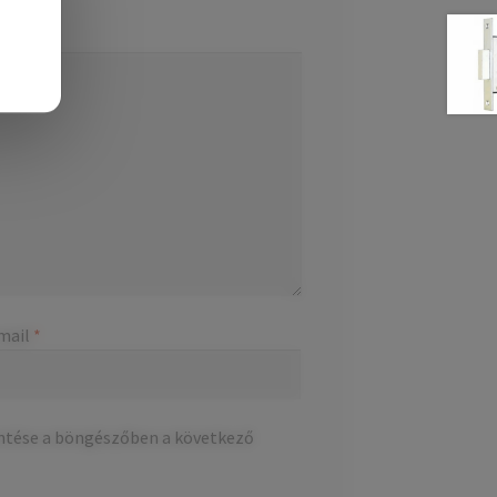
mail
*
ntése a böngészőben a következő