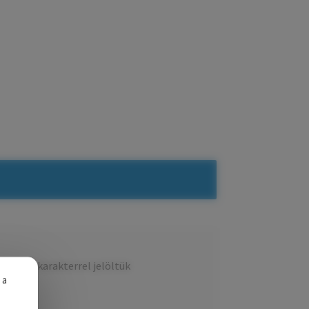
ezőket
*
karakterrel jelöltük
 a