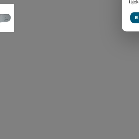
tájék
E