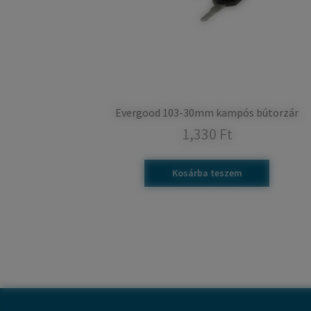
Evergood 103-30mm kampós bútorzár
1,330
Ft
Kosárba teszem