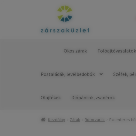
Ugrás
Kilépés
a
a
navigációhoz
tartalomba
Okos zárak
Tolóajtóvasalato
Kezdőlap
Postaládák, levélbedobók
Széfek, pé
Olajfékek
Diópántok, zsanérok
Kezdőlap
Zárak
Bútorzárak
Excenteres fi