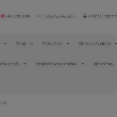
+36 30 985 8586
info@zarszakuzlet.hu
Belépés/Regisztr
k
Zárak
Zárbetétek
Kilincsek és címek
nzkazetták
Kovácsoltvas termékek
Házszámok
ókzár