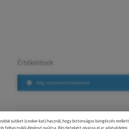
Értékelések
Még nincsenek értékelések.
Az e-mail címet nem tesszük közzé.
A kötelező m
oldal sütiket (cookie-kat) használ, hogy biztonságos böngészés mellett
bb felhasználói élményt nyújtsa. Részletekért olvassa el az adatvédelmi