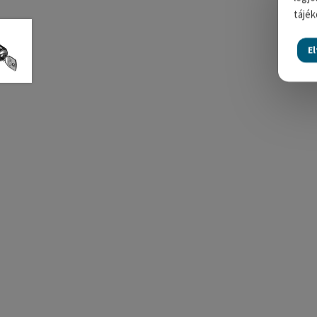
tájék
E