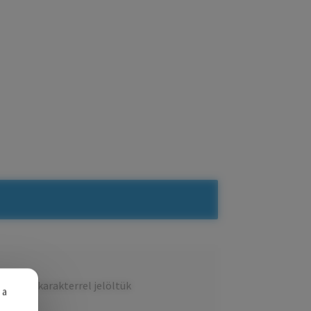
ezőket
*
karakterrel jelöltük
 a