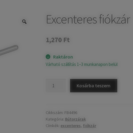
Excenteres fiókzár
1,270
Ft
Raktáron
Várható szállítás 1–3 munkanapon belül
Excenteres
Kosárba teszem
fiókzár
mennyiség
Cikkszám:
FB4496
Kategória:
Bútorzárak
Címkék:
excenteres
,
fiókzár