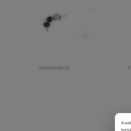
Vélemények (0)
A web
legjo