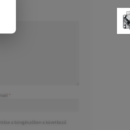
mail
*
ntése a böngészőben a következő