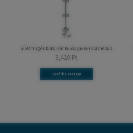
SISO forgós bútorzár kulcslyukas (rúd nélkül)
3,420
Ft
Kosárba teszem