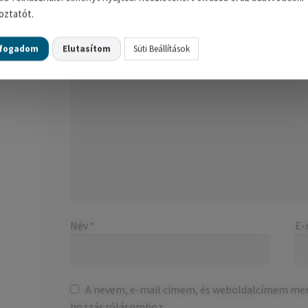
A te értékelésed
*
oztatót.
Értékelésed
*
lfogadom
Elutasítom
Süti Beállítások
Név
*
E-
A nevem, e-mail címem, és weboldalcímem me
hozzászólásomhoz.