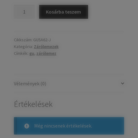
GU
Kosárba teszem
zárólemez
24-
es
jobb
Cikkszám:
GU5A62-J
Kategória:
Zárólemezek
mennyiség
Címkék:
gu
,
zárólemez
Vélemények (0)
Értékelések
Még nincsenek értékelések.