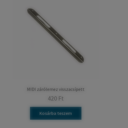
MIDI zárólemez visszacsípett
420
Ft
Kosárba teszem