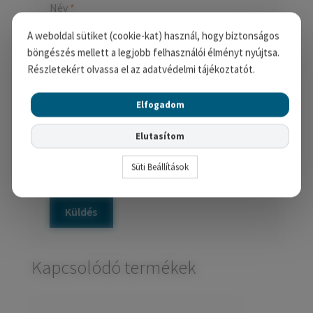
Név
*
A weboldal sütiket (cookie-kat) használ, hogy biztonságos
böngészés mellett a legjobb felhasználói élményt nyújtsa.
Részletekért olvassa el az adatvédelmi tájékoztatót.
E-mail
*
Elfogadom
A nevem, e-mail címem, és
Elutasítom
weboldalcímem mentése a böngészőben a
Süti Beállítások
következő hozzászólásomhoz.
Kapcsolódó termékek