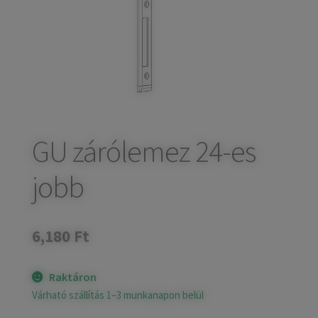
child
Széfek, pénzkazetták
Expand
menu
child
Kovácsoltvas termékek
Expand
menu
child
Házszámok
menu
Olajfékek
Diópántok, zsanérok
GU zárólemez 24-es
jobb
6,180
Ft
Raktáron
Várható szállítás 1–3 munkanapon belül