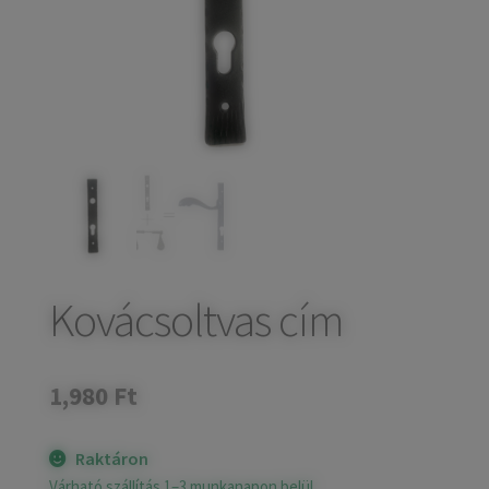
child
Széfek, pénzkazetták
Expand
menu
child
Kovácsoltvas termékek
Expand
menu
child
Házszámok
menu
Olajfékek
Diópántok, zsanérok
Kovácsoltvas cím
1,980
Ft
Raktáron
Várható szállítás 1–3 munkanapon belül