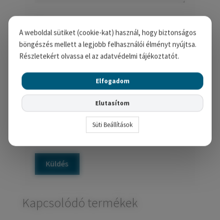
Név
*
A weboldal sütiket (cookie-kat) használ, hogy biztonságos
böngészés mellett a legjobb felhasználói élményt nyújtsa.
Részletekért olvassa el az adatvédelmi tájékoztatót.
E-mail
*
Elfogadom
Elutasítom
A nevem, e-mail címem, és
weboldalcímem mentése a böngészőben a
Süti Beállítások
következő hozzászólásomhoz.
Kapcsolódó termékek