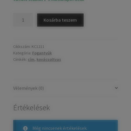
Kovácsoltvas
Kosárba teszem
cím
mennyiség
Cikkszám:
KC1211
Kategória:
Fogantyúk
Címkék:
cím
,
kovácsoltvas
Vélemények (0)
Értékelések
Még nincsenek értékelések.