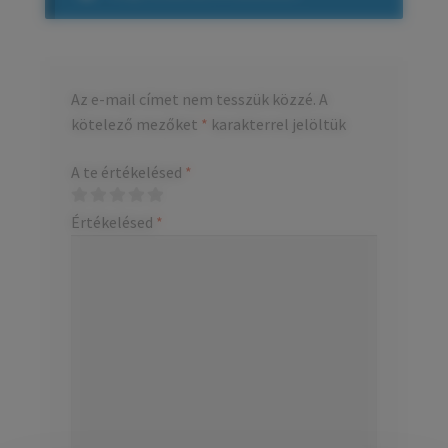
Az e-mail címet nem tesszük közzé.
A
kötelező mezőket
*
karakterrel jelöltük
A te értékelésed
*
Értékelésed
*