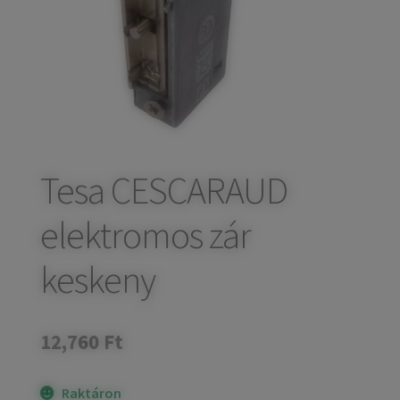
child
Széfek, pénzkazetták
Expand
menu
child
Kovácsoltvas termékek
Expand
menu
child
Házszámok
menu
Olajfékek
Diópántok, zsanérok
Tesa CESCARAUD
elektromos zár
keskeny
12,760
Ft
Raktáron