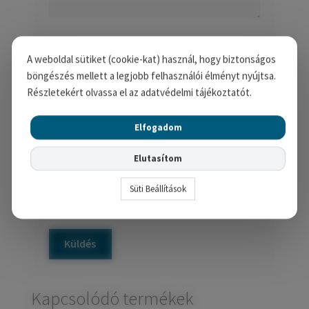
Név
*
A weboldal sütiket (cookie-kat) használ, hogy biztonságos
böngészés mellett a legjobb felhasználói élményt nyújtsa.
Részletekért olvassa el az adatvédelmi tájékoztatót.
E-mail
*
Elfogadom
Elutasítom
A nevem, e-mail címem, és
weboldalcímem mentése a böngészőben a
Süti Beállítások
következő hozzászólásomhoz.
Kapcsolódó termékek