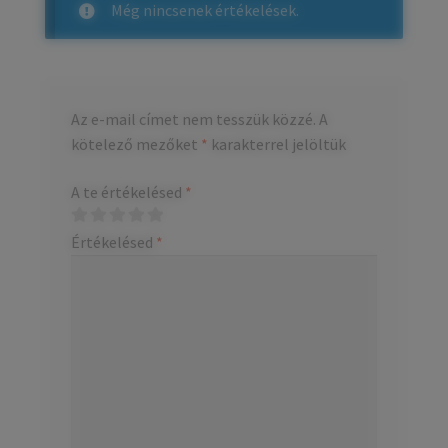
Még nincsenek értékelések.
Az e-mail címet nem tesszük közzé.
A
kötelező mezőket
*
karakterrel jelöltük
A te értékelésed
*
Értékelésed
*