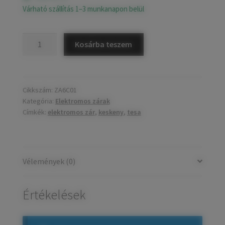
Várható szállítás 1–3 munkanapon belül
Tesa
Kosárba teszem
CESCARAUD
elektromos
zár
keskeny
Cikkszám:
ZA6C01
Kategória:
Elektromos zárak
mennyiség
Címkék:
elektromos zár
,
keskeny
,
tesa
Vélemények (0)
Értékelések