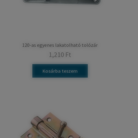
120-as egyenes lakatolható tolózár
1,210
Ft
Kosárba teszem