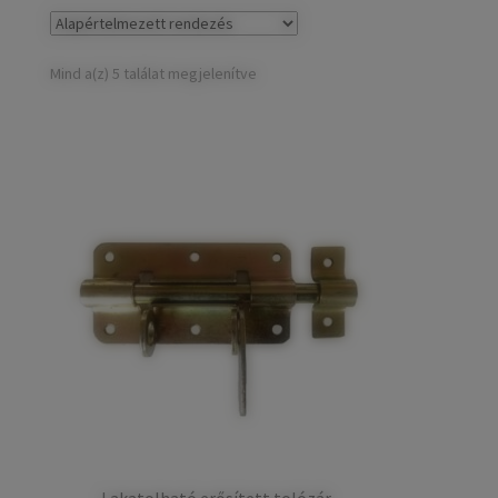
child
Széfek, pénzkazetták
Expand
menu
child
Kovácsoltvas termékek
Expand
Mind a(z) 5 találat megjelenítve
menu
child
Házszámok
menu
Olajfékek
Diópántok, zsanérok