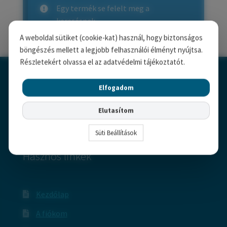
child
Széfek, pénzkazetták
Egy termék se felelt meg a
Expand
menu
keresésnek.
child
Kovácsoltvas termékek
Expand
menu
A weboldal sütiket (cookie-kat) használ, hogy biztonságos
child
Házszámok
böngészés mellett a legjobb felhasználói élményt nyújtsa.
menu
Részletekért olvassa el az adatvédelmi tájékoztatót.
Olajfékek
Elfogadom
Diópántok, zsanérok
Elutasítom
Süti Beállítások
Hasznos linkek
Kezdőlap
A fiókom