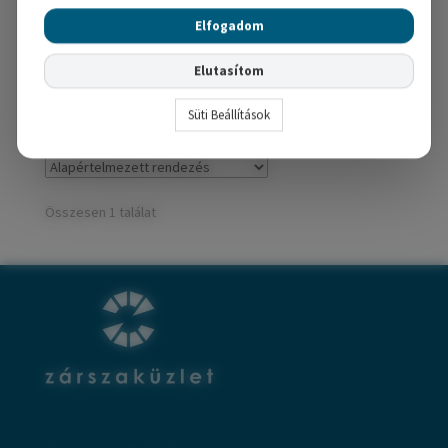
8,510
Ft
Elfogadom
Kosárba teszem
Elutasítom
Süti Beállítások
Összesen 1 találat