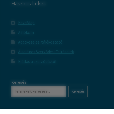
Hasznos linkek
Kezdőlap
A fiókom
Adatkezelési tájékoztató
Általános Szerződési Feltételek
Elállás a szerződéstől
Keresés
Keresés