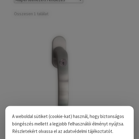
child
Széfek, pénzkazetták
Expand
menu
child
Összesen 1 találat
Kovácsoltvas termékek
Expand
menu
child
Házszámok
menu
Olajfékek
Diópántok, zsanérok
A weboldal sütiket (cookie-kat) használ, hogy biztonságos
böngészés mellett a legjobb felhasználói élményt nyújtsa.
Részletekért olvassa el az adatvédelmi tájékoztatót.
OPERA zárható erkélyajtó kilincs inox