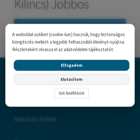
Kilincs) Jobbos
child
Széfek, pénzkazetták
Expand
menu
child
Kovácsoltvas termékek
Expand
menu
child
Egy termék se felelt meg a
Házszámok
menu
A weboldal sütiket (cookie-kat) használ, hogy biztonságos
keresésnek.
böngészés mellett a legjobb felhasználói élményt nyújtsa.
Olajfékek
Részletekért olvassa el az adatvédelmi tájékoztatót.
Diópántok, zsanérok
Elfogadom
Elutasítom
Süti Beállítások
Hasznos linkek