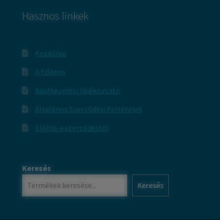
Hasznos linkek
Kezdőlap
A fiókom
Adatkezelési tájékoztató
Általános Szerződési Feltételek
Elállás a szerződéstől
Keresés
Keresés