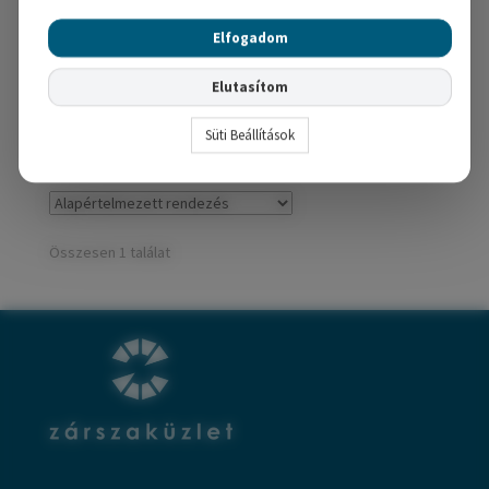
8,350
Ft
Elfogadom
Opciók választása
Elutasítom
Süti Beállítások
Összesen 1 találat