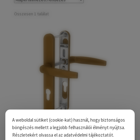
child
Széfek, pénzkazetták
Expand
menu
child
Összesen 1 találat
Kovácsoltvas termékek
Expand
menu
child
Házszámok
menu
Olajfékek
Diópántok, zsanérok
A weboldal sütiket (cookie-kat) használ, hogy biztonságos
böngészés mellett a legjobb felhasználói élményt nyújtsa.
Victory 2 bejárati garnitúra bronz-fehér kilincs-
Részletekért olvassa el az adatvédelmi tájékoztatót.
kilincs