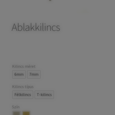
child
Széfek, pénzkazetták
Expand
menu
child
Kovácsoltvas termékek
Expand
menu
child
Ablakkilincs
Házszámok
menu
Olajfékek
Diópántok, zsanérok
Kilincs méret
6mm
7mm
Kilincs típus
Félkilincs
T-kilincs
Szín