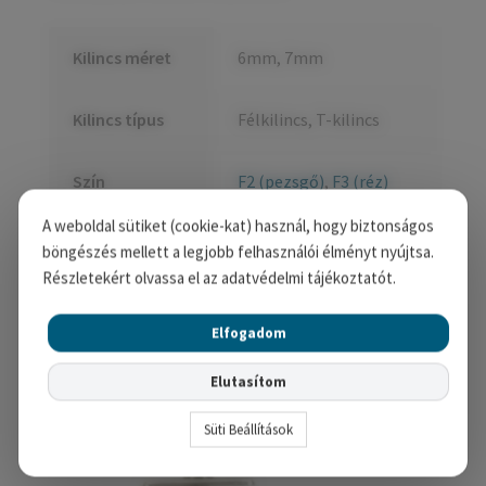
Kilincs méret
6mm, 7mm
Kilincs típus
Félkilincs, T-kilincs
Szín
F2 (pezsgő)
,
F3 (réz)
A weboldal sütiket (cookie-kat) használ, hogy biztonságos
böngészés mellett a legjobb felhasználói élményt nyújtsa.
Kapcsolódó termékek
Részletekért olvassa el az adatvédelmi tájékoztatót.
Elfogadom
Elutasítom
Süti Beállítások