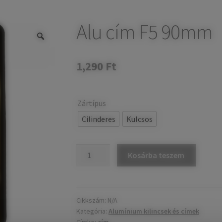
Alu cím F5 90mm
1,290
Ft
Zártípus
Cilinderes
Kulcsos
Alu
Kosárba teszem
cím
F5
90mm
mennyiség
Cikkszám:
N/A
Kategória:
Alumínium kilincsek és címek