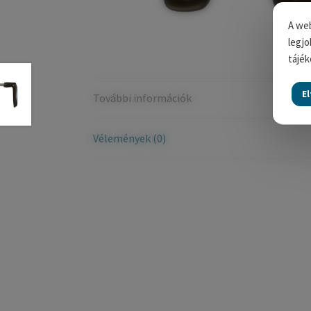
A web
legjo
tájék
E
További információk
Vélemények (0)