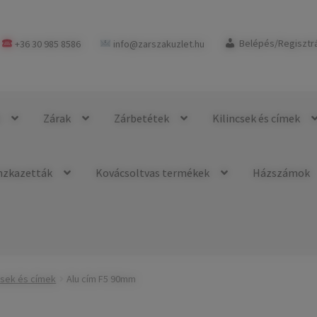
+36 30 985 8586
info@zarszakuzlet.hu
Belépés/Regisztr
k
Zárak
Zárbetétek
Kilincsek és címek
nzkazetták
Kovácsoltvas termékek
Házszámok
csek és címek
Alu cím F5 90mm