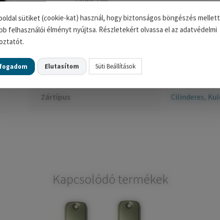
Címke:
cím
oldal sütiket (cookie-kat) használ, hogy biztonságos böngészés mellett
bb felhasználói élményt nyújtsa. Részletekért olvassa el az adatvédelmi
oztatót.
További információk
lfogadom
Elutasítom
Süti Beállítások
Zártípus
Cilinderes
,
Kul
Kapcsolódó termékek