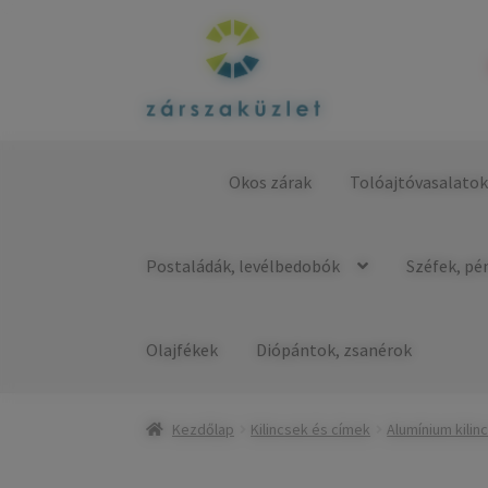
Ugrás
Kilépés
a
a
navigációhoz
tartalomba
Okos zárak
Tolóajtóvasalato
Kezdőlap
Postaládák, levélbedobók
Széfek, pé
Olajfékek
Diópántok, zsanérok
Kezdőlap
Kilincsek és címek
Alumínium kilin