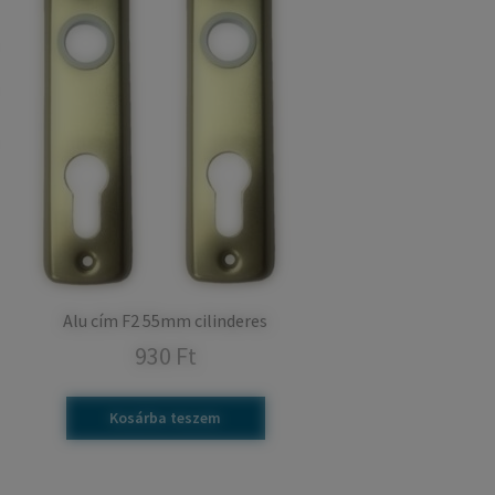
Alu cím F2 55mm cilinderes
930
Ft
Kosárba teszem