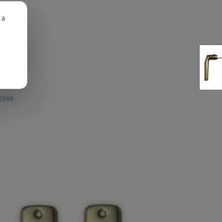
 a
csos