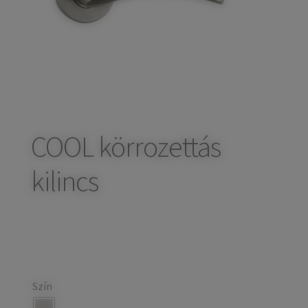
child
Széfek, pénzkazetták
Expand
menu
child
Kovácsoltvas termékek
Expand
menu
child
Házszámok
menu
Olajfékek
Diópántok, zsanérok
COOL körrozettás
kilincs
Szín