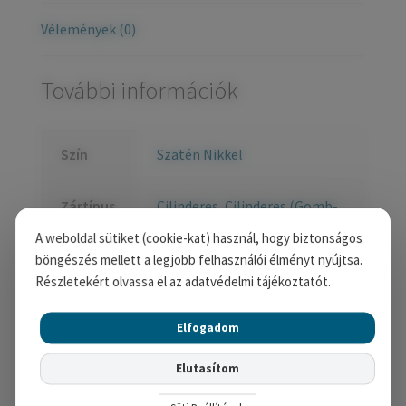
Vélemények (0)
További információk
Szín
Szatén Nikkel
Zártípus
Cilinderes
,
Cilinderes (Gomb-
Kilincs)
,
Kulcsos
,
WC
A weboldal sütiket (cookie-kat) használ, hogy biztonságos
böngészés mellett a legjobb felhasználói élményt nyújtsa.
Részletekért olvassa el az adatvédelmi tájékoztatót.
Kapcsolódó termékek
Elfogadom
Elutasítom