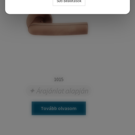
Süti Beállítások
1015
Árajánlat alapján
Tovább olvasom