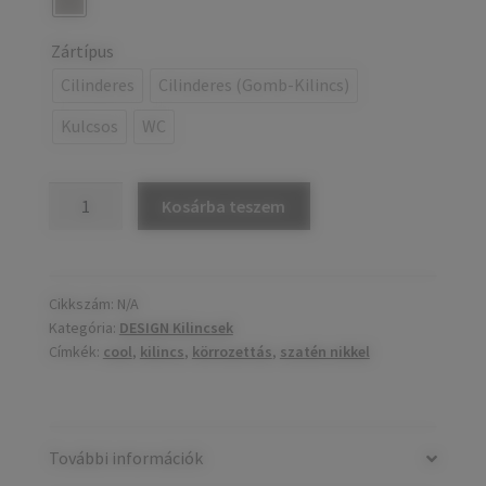
Zártípus
Cilinderes
Cilinderes (Gomb-Kilincs)
Kulcsos
WC
COOL
Kosárba teszem
körrozettás
kilincs
mennyiség
Cikkszám:
N/A
Kategória:
DESIGN Kilincsek
Címkék:
cool
,
kilincs
,
körrozettás
,
szatén nikkel
További információk