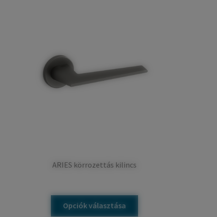
ARIES körrozettás kilincs
Ennek
Opciók választása
a