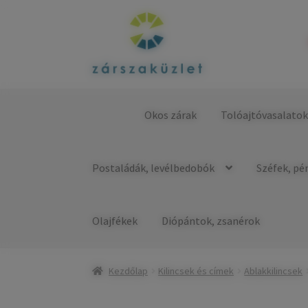
Ugrás
Kilépés
a
a
navigációhoz
tartalomba
Okos zárak
Tolóajtóvasalato
Kezdőlap
Postaládák, levélbedobók
Széfek, pé
Olajfékek
Diópántok, zsanérok
Kezdőlap
Kilincsek és címek
Ablakkilincsek