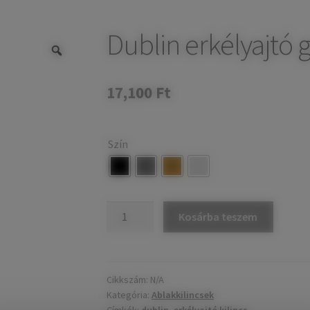
Dublin erkélyajtó 
17,100
Ft
Szín
Dublin
Kosárba teszem
erkélyajtó
garnitúra
redőnyös
mennyiség
Cikkszám:
N/A
Kategória:
Ablakkilincsek