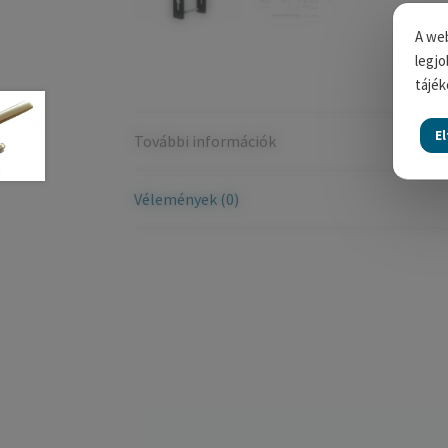
A web
legjo
tájék
E
További információk
Vélemények (0)