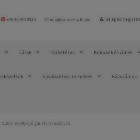
+36 30 985 8586
info@zarszakuzlet.hu
Belépés/Regisztr
k
Zárak
Zárbetétek
Kilincsek és címek
nzkazetták
Kovácsoltvas termékek
Házszámok
Dublin erkélyajtó garnitúra redőnyös