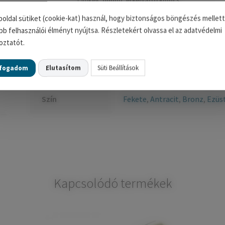
Címkék:
dublin
,
erkélyajtó kilincs
oldal sütiket (cookie-kat) használ, hogy biztonságos böngészés mellett
bb felhasználói élményt nyújtsa. Részletekért olvassa el az adatvédelmi
oztatót.
További információk
lfogadom
Elutasítom
Süti Beállítások
Szín
Fekete
,
Antracit
,
Bronz
,
Ezüs
Kapcsolódó termékek