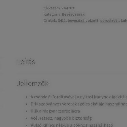
kulcsos
bevésőzár
Cikkszám:
ZA4703
Kategória:
Bevésőzárak
mennyiség
Címkék:
3411
,
bevésőzár
,
elzett
,
euroelzett
,
kul
Leírás
Jellemzők:
A csapda átfordításával a nyitási irányhoz igazíth
DIN szabványos veretek széles skálája használha
Illik a magyar cserepiacra
Acél retesz, nagyobb biztonság
Külső kilincs nélküli ajtókhoz használható