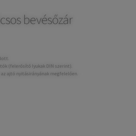
csos bevésőzár
lott.
ók (felerősítő lyukak DIN szerint).
ó az ajtó nyitásirányának megfelelően.