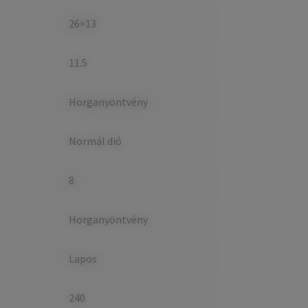
26×13
11.5
Horganyöntvény
Normál dió
8
Horganyöntvény
Lapos
240