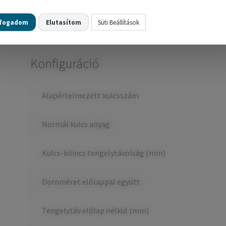
Elektromos zárólemezzel kompatibilis
lfogadom
Elutasítom
Süti Beállítások
Konfiguráció
Alapértelmezett kulcsszám
Normál kulcs anyag
Kulcs-kilincs tengelytávolság (mm)
Dornméret előlappal együtt
Tengelytáv előlap nélkül (mm)