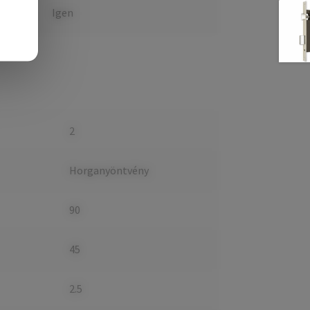
Igen
2
Horganyöntvény
90
45
2.5