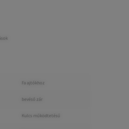
ások
Fa ajtókhoz
bevéső zár
Kulcs működtetésű