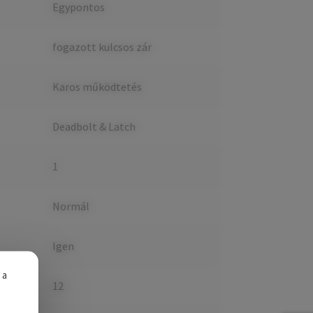
Egypontos
fogazott kulcsos zár
Karos működtetés
Deadbolt & Latch
1
Normál
Igen
 a
12