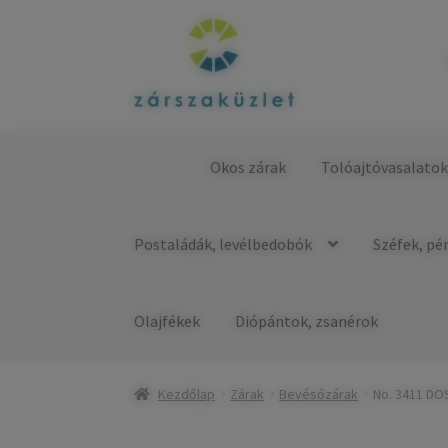
Ugrás
Kilépés
a
a
navigációhoz
tartalomba
Okos zárak
Tolóajtóvasalato
Kezdőlap
Postaládák, levélbedobók
Széfek, pé
Olajfékek
Diópántok, zsanérok
Kezdőlap
Zárak
Bevésőzárak
No. 3411 DO