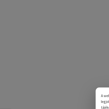
A web
legjo
tájék