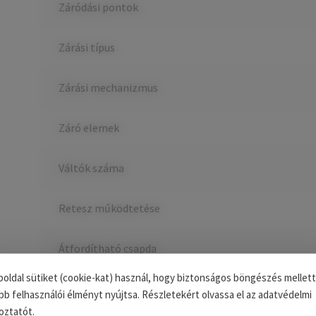
Záródási pontok
Zárási típus
Zárási mechanizmus
Záró elemek
Váltók száma
Retesz működtetése
Átfordítható csapda
oldal sütiket (cookie-kat) használ, hogy biztonságos böngészés mellett
Elérhető kombinációk
bb felhasználói élményt nyújtsa. Részletekért olvassa el az adatvédelmi
oztatót.