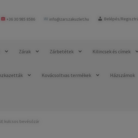
+36 30 985 8586
info@zarszakuzlet.hu
Belépés/Regisztr
k
Zárak
Zárbetétek
Kilincsek és címek
nzkazetták
Kovácsoltvas termékek
Házszámok
SE kulcsos bevésőzár