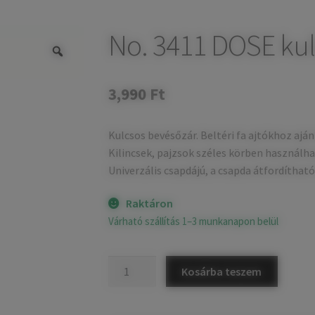
No. 3411 DOSE kul
3,990
Ft
Kulcsos bevésőzár. Beltéri fa ajtókhoz aján
Kilincsek, pajzsok széles körben használhat
Univerzális csapdájú, a csapda átfordíthat
Raktáron
Várható szállítás 1–3 munkanapon belül
No.
Kosárba teszem
3411
DOSE