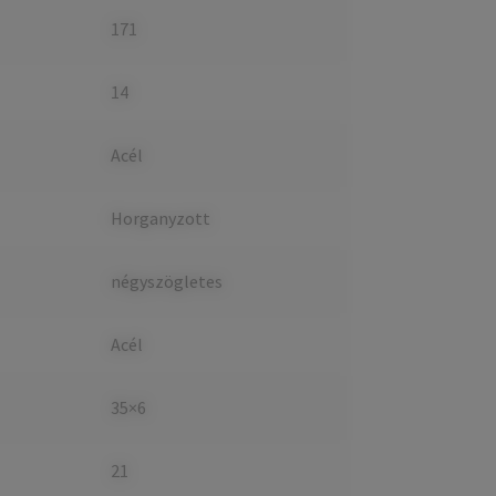
171
14
Acél
Horganyzott
négyszögletes
Acél
35×6
21