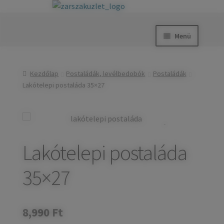
Ugrás
Kilépés
a
a
Menü
navigációhoz
tartalomba
Kezdőlap
Kezdőlap
Postaládák, levélbedobók
Postaládák
Okos zárak
Lakótelepi postaláda 35×27
Tolóajtóvasalatok
Zárak
Zárbetétek
Lakótelepi postaláda
Kilincsek és címek
35×27
Postaládák, levélbedobók
Széfek, pénzkazetták
8,990
Ft
Kovácsoltvas termékek