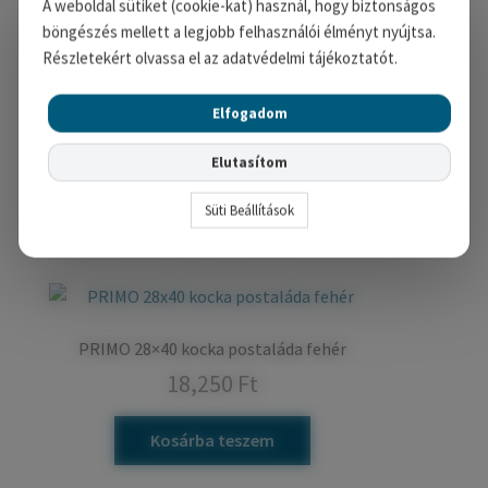
A weboldal sütiket (cookie-kat) használ, hogy biztonságos
böngészés mellett a legjobb felhasználói élményt nyújtsa.
Részletekért olvassa el az adatvédelmi tájékoztatót.
További információk
Elfogadom
Szín
Barna
,
Fehér
,
Szürke
Elutasítom
Süti Beállítások
Kapcsolódó termékek
PRIMO 28×40 kocka postaláda fehér
18,250
Ft
Kosárba teszem