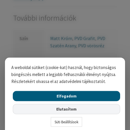
További információk
Szín
Matt Króm
,
PVD Grafit
,
PVD
Szatén Arany
,
PVD vörösréz
Zártípus
Cilinderes
,
Kulcsos
,
WC
A weboldal sütiket (cookie-kat) használ, hogy biztonságos
böngészés mellett a legjobb felhasználói élményt nyújtsa.
Részletekért olvassa el az adatvédelmi tájékoztatót.
Kapcsolódó termékek
Elfogadom
Elutasítom
Süti Beállítások