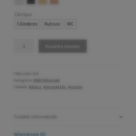
Zártípus
Cilinderes
Kulcsos
WC
LEVANTE
Kosárba teszem
körrozettás
kilincs
mennyiség
Cikkszám:
N/A
Kategória:
DND Kilincsek
Címkék:
kilincs
,
körrozettás
,
levante
További információk
Vélemények (0)