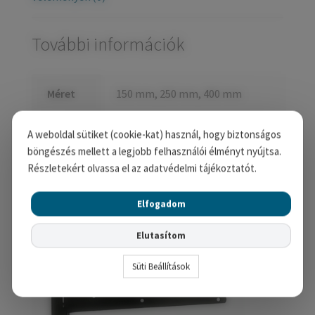
További információk
Méret
150 mm, 250 mm, 400 mm
A weboldal sütiket (cookie-kat) használ, hogy biztonságos
Kapcsolódó termékek
böngészés mellett a legjobb felhasználói élményt nyújtsa.
Részletekért olvassa el az adatvédelmi tájékoztatót.
Elfogadom
Elutasítom
Süti Beállítások