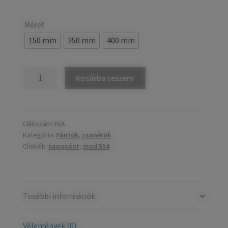
Méret
150 mm
250 mm
400 mm
Mod
Kosárba teszem
554
kapupánt
fekete
mennyiség
Cikkszám:
N/A
Kategória:
Pántok, zsanérok
Címkék:
kapupánt
,
mod 554
További információk
Vélemények (0)