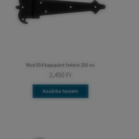
Mod 554 kapupánt fekete 250-es
2,450
Ft
Kosárba teszem