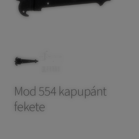
child
Széfek, pénzkazetták
Expand
menu
child
Kovácsoltvas termékek
Expand
menu
child
Házszámok
menu
Olajfékek
Diópántok, zsanérok
Mod 554 kapupánt
fekete