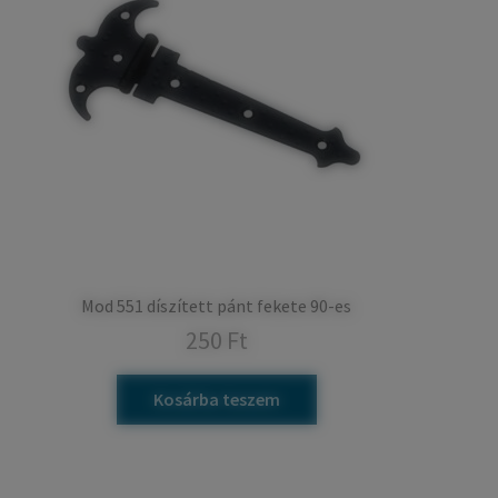
Mod 551 díszített pánt fekete 90-es
250
Ft
Kosárba teszem