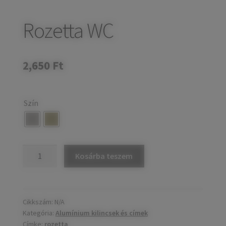
child
Széfek, pénzkazetták
Expand
menu
child
Rozetta WC
Kovácsoltvas termékek
Expand
menu
child
Házszámok
menu
2,650
Ft
Olajfékek
Diópántok, zsanérok
Szín
Rozetta
Kosárba teszem
WC
mennyiség
Cikkszám:
N/A
Kategória:
Alumínium kilincsek és címek
Címke:
rozetta