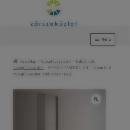
Ugrás
Kilépés
a
a
Menü
navigációhoz
tartalomba
Kezdőlap
Kezdőlap
Tolóajtóvasalatok
Falban futó
Okos zárak
tolóajtóvasalatok
SCRIGNO ESSENTIAL KIT – falban futó
tolóajtó-vasalat, tokborítás nélkül
Tolóajtóvasalatok
Expand
child
Zárak
Expand
menu
child
Zárbetétek
Expand
menu
child
Kilincsek és címek
Expand
menu
child
Postaládák, levélbedobók
Expand
menu