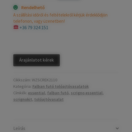
Rendelhető
A szállítási időről és feltételekről kérjük érdeklődjön
telefonon, vagy üzenetben!
+36 79 324 151
Árajánlatot kérek
Cikkszám:
WZSCREK2110
Kategória:
Falban futó tolóajtóvasalatok
Címkék:
essential
,
falban futó
,
scrigno essential
,
scrignokit
,
tolóajtóvasalat
Leírás