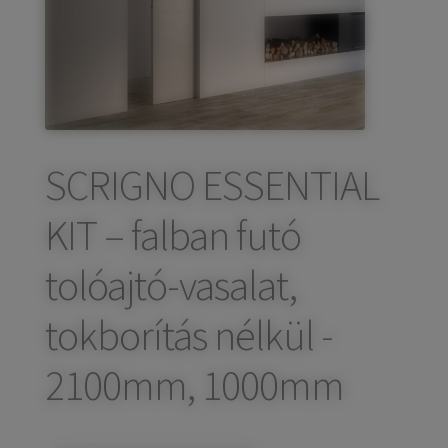
child
Széfek, pénzkazetták
Expand
menu
child
Kovácsoltvas termékek
Expand
menu
child
Házszámok
menu
Olajfékek
SCRIGNO ESSENTIAL
Diópántok, zsanérok
KIT – falban futó
tolóajtó-vasalat,
tokborítás nélkül -
2100mm, 1000mm