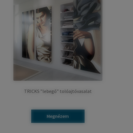
TRICKS ”lebegő” tolóajtóvasalat
Ennek
Megnézem
a
terméknek