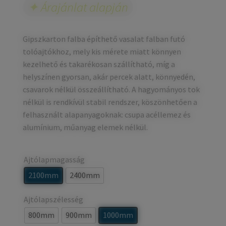
Árajánlat alapján
Gipszkarton falba építhető vasalat falban futó
tolóajtókhoz, mely kis mérete miatt könnyen
kezelhető és takarékosan szállítható, míg a
helyszínen gyorsan, akár percek alatt, könnyedén,
csavarok nélkül összeállítható. A hagyományos tok
nélkül is rendkívül stabil rendszer, köszönhetően a
felhasznált alapanyagoknak: csupa acéllemez és
alumínium, műanyag elemek nélkül.
Ajtólapmagasság
2100mm
2400mm
Ajtólapszélesség
800mm
900mm
1000mm