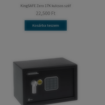
KingSAFE Zero 17K kulcsos széf
22,500
Ft
Kosárba teszem