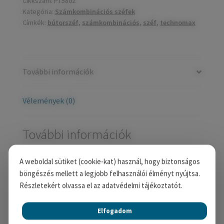
Cikkszám:
PT5802
Kategória:
Számkombinációs széfek
Címkék:
bútorszéf
,
számkombinációs
,
széf
,
technomax
További információk
Vélemények (0)
További információk
A weboldal sütiket (cookie-kat) használ, hogy biztonságos
Tömeg
6 kg
böngészés mellett a legjobb felhasználói élményt nyújtsa.
Részletekért olvassa el az adatvédelmi tájékoztatót.
Méretek
20 × 28 × 18 cm
Elfogadom