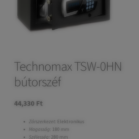
child
Széfek, pénzkazetták
Expand
menu
child
Kovácsoltvas termékek
Expand
menu
child
Házszámok
menu
Olajfékek
Diópántok, zsanérok
Technomax TSW-0HN
bútorszéf
44,330
Ft
Zárszerkezet:
Elektronikus
Magasság:
180 mm
Szélesség:
280 mm