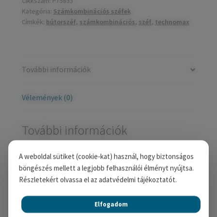
Cikkszám:
PT5833
Kategória:
Számkombinációs széfek
Címkék:
bútorszéf
,
számkombinációs
,
széf
,
technomax
További információk
Vélemények (0)
További információk
A weboldal sütiket (cookie-kat) használ, hogy biztonságos
Tömeg
9 kg
böngészés mellett a legjobb felhasználói élményt nyújtsa.
Részletekért olvassa el az adatvédelmi tájékoztatót.
Méretek
20 × 35 × 20 cm
Elfogadom