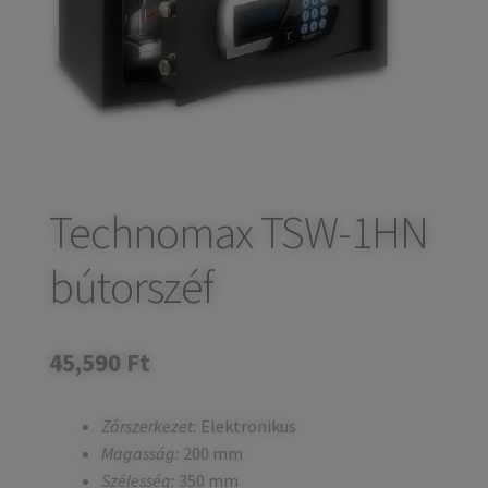
child
Széfek, pénzkazetták
Expand
menu
child
Kovácsoltvas termékek
Expand
menu
child
Házszámok
menu
Olajfékek
Diópántok, zsanérok
Technomax TSW-1HN
bútorszéf
45,590
Ft
Zárszerkezet:
Elektronikus
Magasság:
200 mm
Szélesség:
350 mm