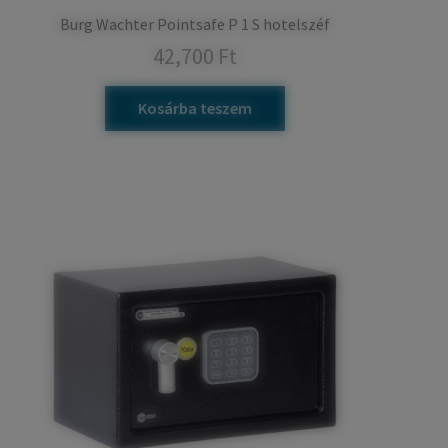
Burg Wachter Pointsafe P 1 S hotelszéf
42,700
Ft
Kosárba teszem