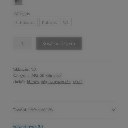
Zártípus
Cilinderes
Kulcsos
WC
TEXAS
Kosárba teszem
négyzetrozettás
kilincs
mennyiség
Cikkszám:
N/A
Kategória:
DESIGN Kilincsek
Címkék:
kilincs
,
négyzetrozettás
,
texas
További információk
Vélemények (0)