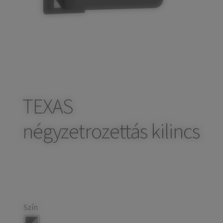
child
Széfek, pénzkazetták
Expand
menu
child
Kovácsoltvas termékek
Expand
menu
child
Házszámok
menu
Olajfékek
Diópántok, zsanérok
TEXAS
négyzetrozettás kilincs
Szín