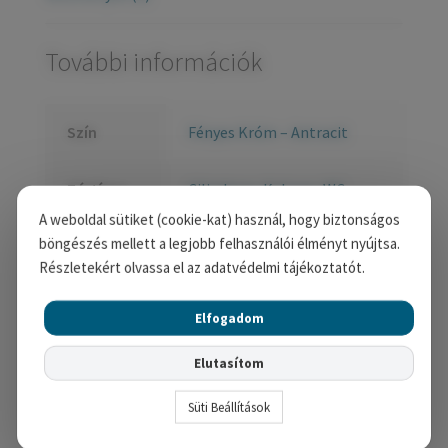
További információk
Szín
Fényes Króm – Antracit
Zártípus
Cilinderes
,
Kulcsos
,
WC
A weboldal sütiket (cookie-kat) használ, hogy biztonságos
böngészés mellett a legjobb felhasználói élményt nyújtsa.
Kapcsolódó termékek
Részletekért olvassa el az adatvédelmi tájékoztatót.
Elfogadom
Elutasítom
Süti Beállítások