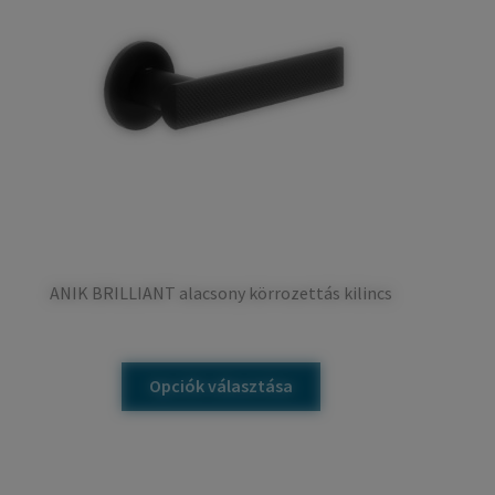
ANIK BRILLIANT alacsony körrozettás kilincs
Ennek
Opciók választása
a
terméknek
több
variációja