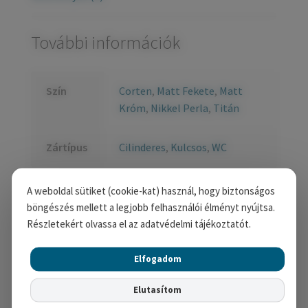
További információk
Szín
Corten
,
Matt Fekete
,
Matt
Króm
,
Nikkel Perla
,
Titán
Zártípus
Cilinderes
,
Kulcsos
,
WC
A weboldal sütiket (cookie-kat) használ, hogy biztonságos
Kapcsolódó termékek
böngészés mellett a legjobb felhasználói élményt nyújtsa.
Részletekért olvassa el az adatvédelmi tájékoztatót.
Elfogadom
Elutasítom