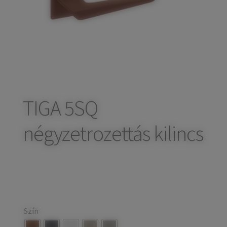
child
Széfek, pénzkazetták
Expand
menu
child
Kovácsoltvas termékek
Expand
menu
child
Házszámok
menu
Olajfékek
Diópántok, zsanérok
TIGA 5SQ
négyzetrozettás kilincs
Szín