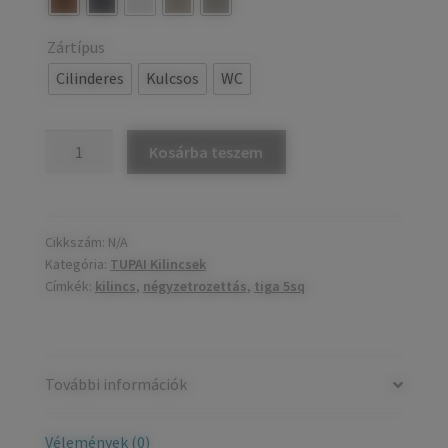
Zártípus
Cilinderes
Kulcsos
WC
TIGA
Kosárba teszem
5SQ
négyzetrozettás
kilincs
mennyiség
Cikkszám:
N/A
Kategória:
TUPAI Kilincsek
Címkék:
kilincs
,
négyzetrozettás
,
tiga 5sq
További információk
Vélemények (0)