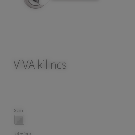
child
Széfek, pénzkazetták
Expand
menu
child
Kovácsoltvas termékek
Expand
menu
child
Házszámok
menu
Olajfékek
Diópántok, zsanérok
VIVA kilincs
Szín
Zártípus