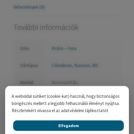
Vélemények (0)
További információk
Szín
Króm – Inox
Zártípus
Cilinderes
,
Kulcsos
,
WC
Kivitel
Körrozettás,
Négyzetrozettás
A weboldal sütiket (cookie-kat) használ, hogy biztonságos
böngészés mellett a legjobb felhasználói élményt nyújtsa.
Részletekért olvassa el az adatvédelmi tájékoztatót.
Kapcsolódó termékek
Elfogadom