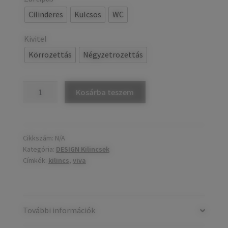
Cilinderes
Kulcsos
WC
Kivitel
Körrozettás
Négyzetrozettás
VIVA
Kosárba teszem
kilincs
mennyiség
Cikkszám:
N/A
Kategória:
DESIGN Kilincsek
Címkék:
kilincs
,
viva
További információk