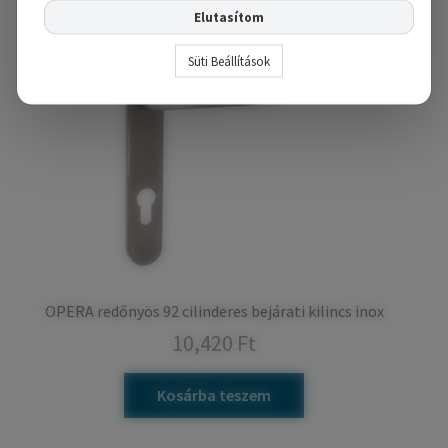
Elutasítom
Süti Beállítások
OPERA redőnyös 92 cilinderes bejárati kilincs inox
10,420
Ft
Kosárba teszem