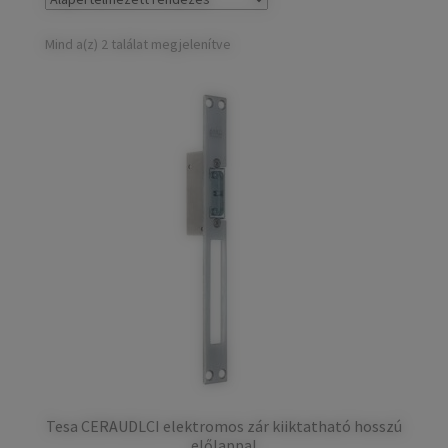
child
Széfek, pénzkazetták
Expand
menu
child
Mind a(z) 2 találat megjelenítve
Kovácsoltvas termékek
Expand
menu
child
Házszámok
menu
Olajfékek
Diópántok, zsanérok
Tesa CERAUDLCI elektromos zár kiiktatható hosszú
előlappal