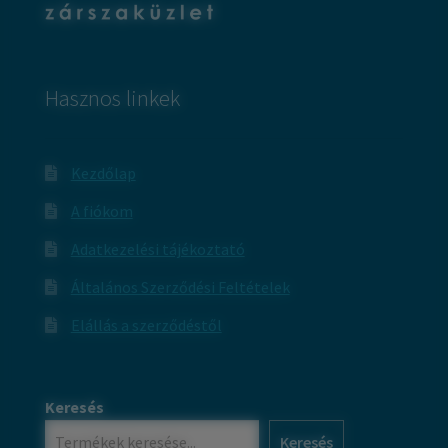
Hasznos linkek
Kezdőlap
A fiókom
Adatkezelési tájékoztató
Általános Szerződési Feltételek
Elállás a szerződéstől
Keresés
Keresés