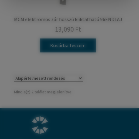
MCM elektromos zár hosszú kiiktatható 96ENDLAJ
13,090
Ft
Kosárba teszem
Mind a(z) 2 találat megjelenítve