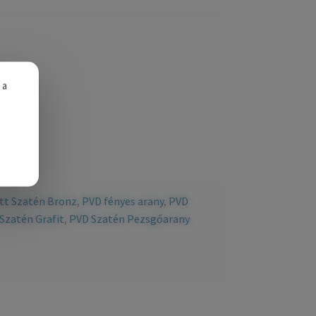
 a
tt Szatén Bronz
,
PVD fényes arany
,
PVD
Szatén Grafit
,
PVD Szatén Pezsgőarany