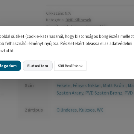
mennyiség
Cikkszám:
N/A
Kategória:
DND Kilincsek
Címkék:
anik
,
kilincs
,
körrozettás
oldal sütiket (cookie-kat) használ, hogy biztonságos böngészés mellett
bb felhasználói élményt nyújtsa. Részletekért olvassa el az adatvédelmi
oztatót.
További információk
lfogadom
Elutasítom
Süti Beállítások
Szín
Fekete
,
Fényes Nikkel
,
Matt Króm
,
Ma
Szatén Arany
,
PVD Szatén Bronz
,
PVD 
Zártípus
Cilinderes
,
Kulcsos
,
WC