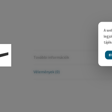
A web
legjo
tájék
E
További információk
Vélemények (0)