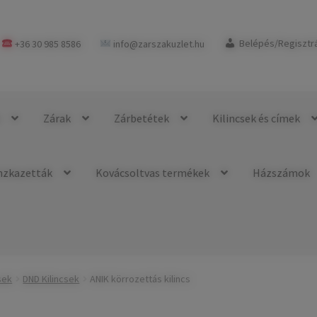
+36 30 985 8586
info@zarszakuzlet.hu
Belépés/Regisztr
k
Zárak
Zárbetétek
Kilincsek és címek
nzkazetták
Kovácsoltvas termékek
Házszámok
sek
DND Kilincsek
ANIK körrozettás kilincs