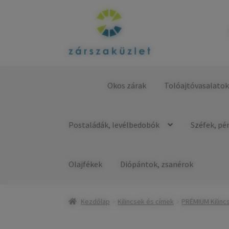
Ugrás
Kilépés
a
a
navigációhoz
tartalomba
Okos zárak
Tolóajtóvasalato
Kezdőlap
Postaládák, levélbedobók
Széfek, pé
Olajfékek
Diópántok, zsanérok
Kezdőlap
Kilincsek és címek
PRÉMIUM Kilinc