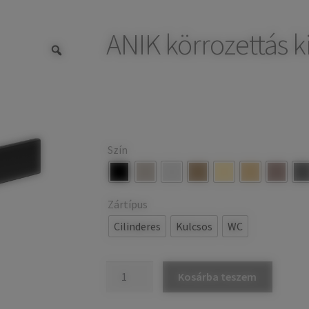
ANIK körrozettás ki
Szín
Zártípus
Cilinderes
Kulcsos
WC
ANIK
Kosárba teszem
körrozettás
kilincs