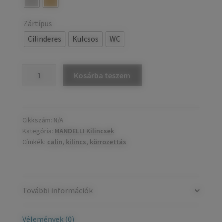
Zártípus
Cilinderes
Kulcsos
WC
CALIN
Kosárba teszem
körrozettás
kilincs
mennyiség
Cikkszám:
N/A
Kategória:
MANDELLI Kilincsek
Címkék:
calin
,
kilincs
,
körrozettás
További információk
Vélemények (0)