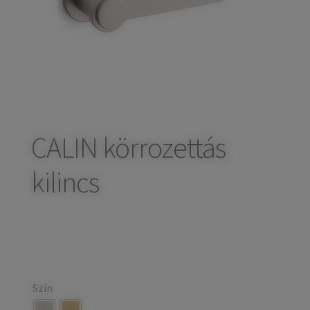
child
Széfek, pénzkazetták
Expand
menu
child
Kovácsoltvas termékek
Expand
menu
child
Házszámok
menu
Olajfékek
Diópántok, zsanérok
CALIN körrozettás
kilincs
Szín