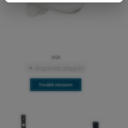
1020
Árajánlat alapján
Tovább olvasom