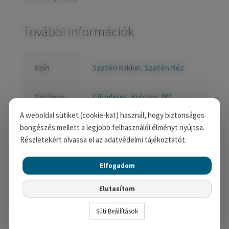
További információk
Szín
Szatén Nikkel
,
Szatén Réz
Zártípus
Cilinderes
,
Kulcsos
,
WC
A weboldal sütiket (cookie-kat) használ, hogy biztonságos
böngészés mellett a legjobb felhasználói élményt nyújtsa.
Kapcsolódó termékek
Részletekért olvassa el az adatvédelmi tájékoztatót.
Elfogadom
Elutasítom
Süti Beállítások