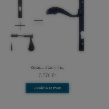
Kovácsoltvas kilincs
7,770
Ft
Kosárba teszem