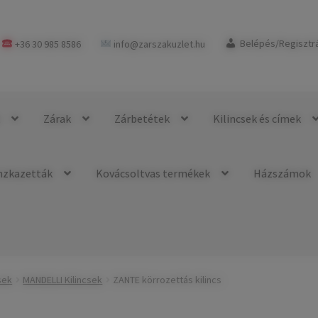
+36 30 985 8586
info@zarszakuzlet.hu
Belépés/Regisztr
k
Zárak
Zárbetétek
Kilincsek és címek
nzkazetták
Kovácsoltvas termékek
Házszámok
sek
MANDELLI Kilincsek
ZANTE körrozettás kilincs