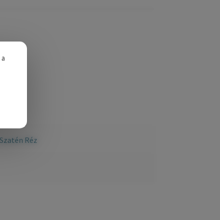
 a
Szatén Réz