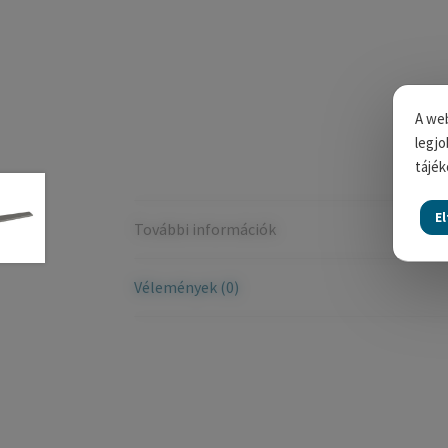
A web
legjo
tájék
E
További információk
Vélemények (0)