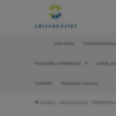
Ugrás
Kilépés
a
a
navigációhoz
tartalomba
Okos zárak
Tolóajtóvasalato
Kezdőlap
Postaládák, levélbedobók
Széfek, pé
Olajfékek
Diópántok, zsanérok
Kezdőlap
Kilincsek és címek
PRÉMIUM Kilinc