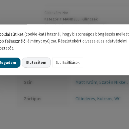
mennyiség
Cikkszám:
N/A
Kategória:
MANDELLI Kilincsek
Címkék:
kilincs
,
körrozettás
,
zante
oldal sütiket (cookie-kat) használ, hogy biztonságos böngészés mellett
bb felhasználói élményt nyújtsa. Részletekért olvassa el az adatvédelmi
oztatót.
További információk
lfogadom
Elutasítom
Süti Beállítások
Szín
Matt Króm
,
Szatén Nikkel
,
Zártípus
Cilinderes
,
Kulcsos
,
WC