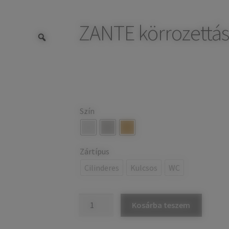
ZANTE körrozettás 
Szín
Zártípus
Cilinderes
Kulcsos
WC
ZANTE
Kosárba teszem
körrozettás
kilincs