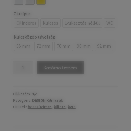
Zártípus
Cilinderes
Kulcsos
Lyukasztás nélkül
WC
Kulcsközép távolság
55 mm
72 mm
78 mm
90 mm
92 mm
KYRA
Kosárba teszem
hosszúcímes
kilincs
mennyiség
Cikkszám:
N/A
Kategória:
DESIGN Kilincsek
Címkék:
hosszúcímes
,
kilincs
,
kyra