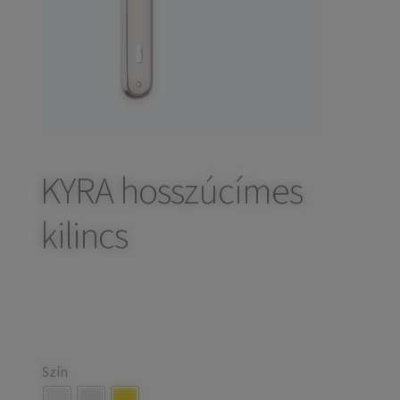
child
Széfek, pénzkazetták
Expand
menu
child
Kovácsoltvas termékek
Expand
menu
child
Házszámok
menu
Olajfékek
Diópántok, zsanérok
KYRA hosszúcímes
kilincs
Szín