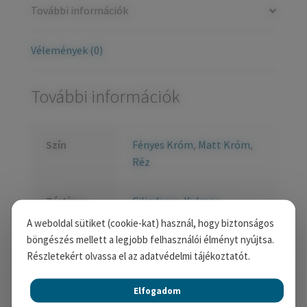
További információk
Vélemények (0)
További információk
Szín
Fényes Króm
,
Matt Króm
,
Réz
Zártípus
Cilinderes
,
Kulcsos
,
Lyukasztás nélkül
,
WC
A weboldal sütiket (cookie-kat) használ, hogy biztonságos
böngészés mellett a legjobb felhasználói élményt nyújtsa.
Részletekért olvassa el az adatvédelmi tájékoztatót.
Kulcsközép
55 mm
,
72 mm
,
78 mm
,
90
távolság
mm
,
92 mm
,
Nincs
Elfogadom